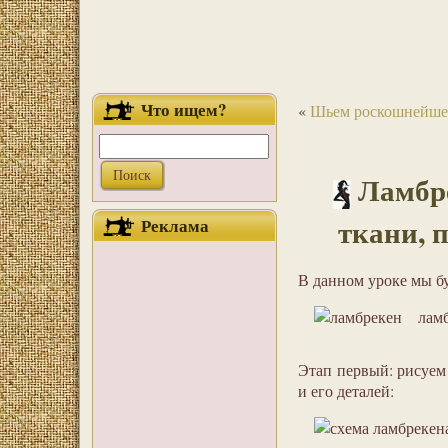
Что ищем?
«
Шьем роскошнейшее 
Ламбре
ткани, 
Реклама
В данном уроке мы бу
лам
Этап первый: рисуем 
и его деталей: