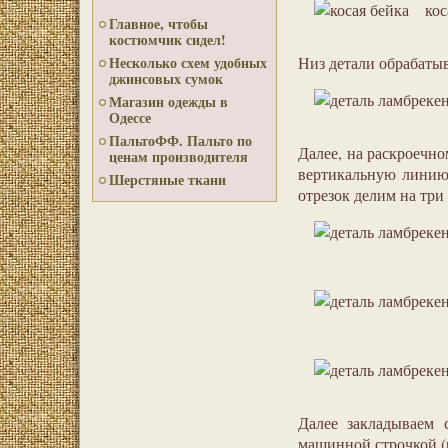
кос
Главное, чтобы
костюмчик сидел!
Низ детали обрабаты
Несколько схем удобных
джинсовых сумок
Магазин одежды в
Одессе
ПальтоФФ. Пальто по
Далее, на раскроечно
ценам производителя
вертикальную линию,
Шерстяные ткани
отрезок делим на три 
Далее закладываем с
машинной строчкой (