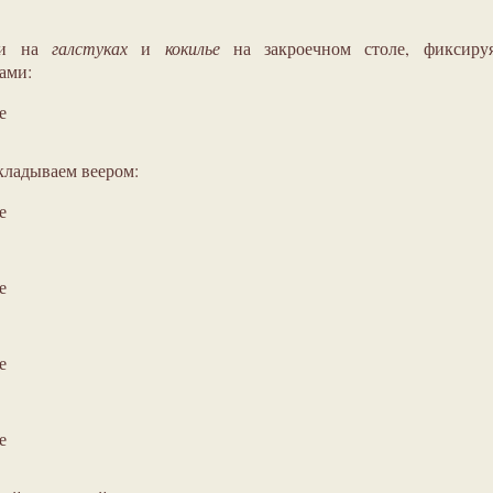
ки на
галстуках
и
кокилье
на закроечном столе, фиксиру
ами:
е
кладываем веером:
е
е
е
е