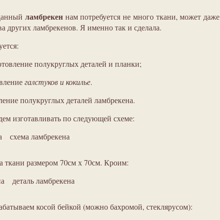
ламбрекен
 данный
нам потребуется не много ткани, может даже
ва других ламбрекенов. Я именно так и сделала.
уется:
готовление полукруглых деталей и планки;
овление
галстуков и кокилье
.
ление полукруглых деталей ламбрекена.
дем изготавливать по следующей схеме:
схема ламбрекена
а ткани размером 70см х 70см. Кроим:
деталь ламбрекена
абатываем косой бейкой (можно бахромой, стеклярусом):