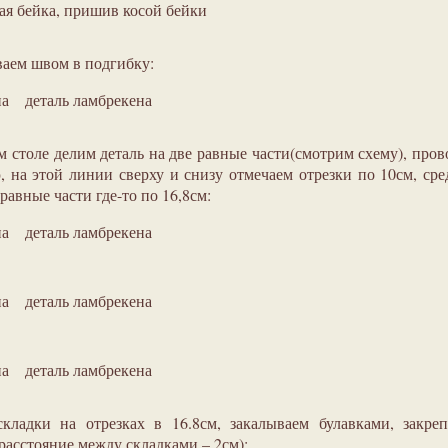
ая бейка, пришив косой бейки
ваем швом в подгибку:
деталь ламбрекена
м столе делим деталь на две равные части(смотрим схему), про
 на этой линии сверху и снизу отмечаем отрезки по 10см, ср
равные части где-то по 16,8см:
деталь ламбрекена
деталь ламбрекена
деталь ламбрекена
кладки на отрезках в 16.8см, закалываем булавками, закре
расстояние между складками – 2см):