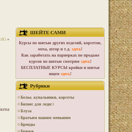
ШЕЙТЕ САМИ
ой)
»
Курсы по шитью других изделий, корсетов,
меха, штор и т.д.
здесь
!
Как заработать на парнерках по продаже
курсов по шитью смотрим
здесь
!
БЕСПЛАТНЫЕ КУРСЫ кройки и шитья
ищем
здесь
!
Рубрики
Белье, купальники, корсеты
Бизнес для леди:)
екена
Блуза
Братьям нашим меньшим
Бренды
Брюки