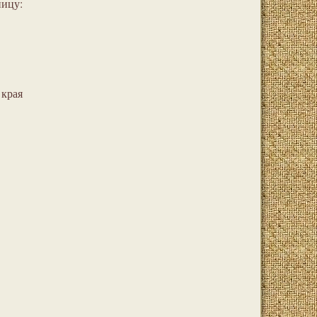
ницу:
 края