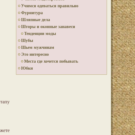
Учимся одеваться правильно
Фурнитура
Шляпные дела
Шторы и оконные занавеси
Тенденции моды
Шубы
Шьем мужчинам
Это интересно
Места где хочется побывать
Юбки
этапу
жете