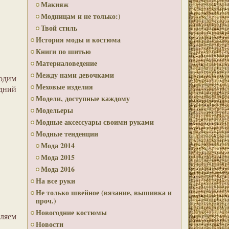
Макияж
Модницам и не только:)
Твой стиль
История моды и костюма
Книги по шитью
Материаловедение
Между нами девочками
водим
Меховые изделия
едний
Модели, доступные каждому
Модельеры
Модные аксессуары своими руками
Модные тенденции
Мода 2014
Мода 2015
Мода 2016
На все руки
Не только швейное (вязание, вышивка и
проч.)
Новогодние костюмы
пляем
Новости