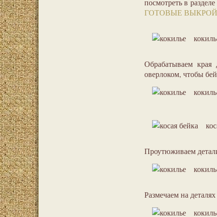
посмотреть в разделе
ГОТОВЫЕ ВЫКРО
кокиль
Обрабатываем края 
оверлоком, чтобы бей
кокиль
кос
Проутюживаем детали
кокиль
Размечаем на деталях
кокиль