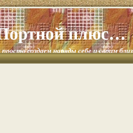
Портной плюс…
и просто создаем наряды себе и своим бли