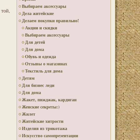
Выбираем аксессуары
 той,
Дела житейские
Делаем покупки правильно!
Акции и скидки
Выбираем аксессуары
Для детей
Для дома
Обувь и одежда
Отзывы о магазинах
Текстиль для дома
Детям
Для бизнес леди
Для дома
Жакет, пижджак, кардиган
Женские секреты:)
Жилет
Житейские хитрости
Изделия из трикотажа
Искусство самопрезентации