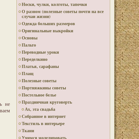
Носки, чулки, колготы, тапочки
О разном (полезные советы почти на все
случаи жизни)
Одежда больших размеров
Оригинальные выкройки
Основы
Пальто
Переводные уроки
Переделкино
Платья, сарафаны
Плащ
Полезные советы
Портняжкины советы
Постельное белье
Праздничная круговерть
ь не
Ах, эта свадьба
иваем
Собранное в интернет
Текстиль в интерьере
Ткани
Учимся моделировать