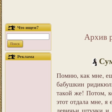
Что ищем?
Архив 
Реклама
Сум
Помню, как мне, ещ
бабушкин ридикюль
такой же! Потом, к
этот отдала мне, я
девичьи штучки и 