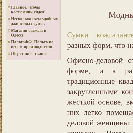
Главное, чтобы
Модны
костюмчик сидел!
Несколько схем удобных
джинсовых сумок
Магазин одежды в
Сумки кожгалант
Одессе
ПальтоФФ. Пальто по
разных форм, что н
ценам производителя
Шерстяные ткани
Офисно-деловой с
форме, и к рас
традиционные ква
закругленными кон
жесткой основе, в
них легко помещае
деловой женщины: 
кошелек, Цвета