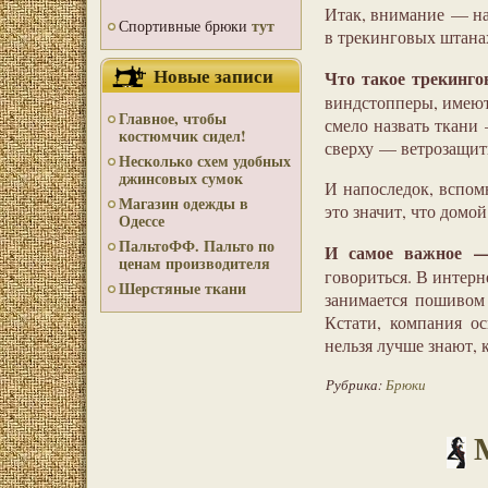
Итак, внимание — на 
тут
Спортивные брюки
в трекинговых штана
Новые записи
Что такое трекинг
виндстопперы, имеют
Главное, чтобы
смело назвать ткани 
костюмчик сидел!
сверху — ветрозащит
Несколько схем удобных
джинсовых сумок
И напоследок, вспомн
Магазин одежды в
это значит, что домо
Одессе
ПальтоФФ. Пальто по
И самое важное —
ценам производителя
говориться. В интерн
Шерстяные ткани
занимается пошивом
Кстати, компания о
нельзя лучше знают, 
Рубрика:
Брюки