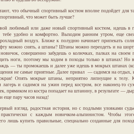
ают, что обычный спортивный костюм вполне подойдет для т
спортивный, что может быть лучше?
свой любимый или даже новый спортивный костюм, идешь в г
о, тебе удобно и комфортно. Выходим ранним утром, еще св
прохладный воздух. Ближе к полудню начинает припекать сол
офту можно снять, а штаны? Штаны можно переодеть и на шо
 новичок, совершенно забудешь о колючках, палках на своем 
дить ноги, поэтому мы ходим в походы только в штанах! Но 
ождь — ты промокаешь и далее уже идешь в мокрых штанах (к
ущения не самые приятные. Далее привал — садимся на отдых, 
окрая! Опять мокрые штаны, неприятно липнущие к телу. К
м лагерь и садимся на ужин перед костром, все наконец-то су
лек, прямиком из костра попадает на штанину, в результате — дыр
 еще пару часов назад!
первый взгляд, радостная история, но с подлыми уловками суд
 практически с каждым новичком-альпинистом. Чтобы этог
его лишь купить правильные, специально созданные для похо