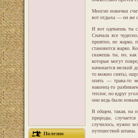
Многие новички счит
вот отдыха — он же 
И вот одеваешь ты 
Сначала все чудесн
приятно, не жарко, 
становится жарко. К
скажешь ты, но, как
которые могут повре
начинается мелкий д
то можно снять), ощ
опять — трава-то м
наконец-то разбивае
теплое, но вдруг уго
они ведь были новыми
В общем, такая, на 
природы, случается
случилось, нужно вс
путешествий штаны.
Полезно