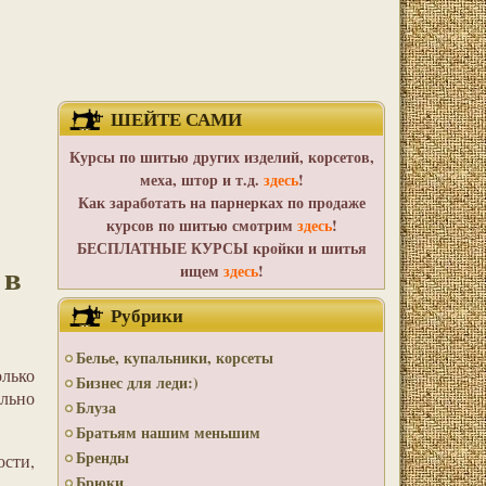
ШЕЙТЕ САМИ
Курсы по шитью других изделий, корсетов,
меха, штор и т.д.
здесь
!
Как заработать на парнерках по продаже
курсов по шитью смотрим
здесь
!
БЕСПЛАТНЫЕ КУРСЫ кройки и шитья
 в
ищем
здесь
!
Рубрики
Белье, купальники, корсеты
олько
Бизнес для леди:)
ельно
Блуза
Братьям нашим меньшим
Бренды
ости,
Брюки