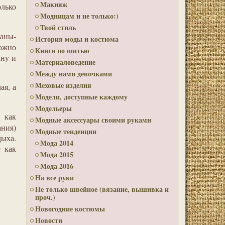
Макияж
олько
Модницам и не только:)
Твой стиль
аны-
История моды и костюма
можно
Книги по шитью
ину и
Материаловедение
Между нами девочками
Меховые изделия
ая, а
Модели, доступные каждому
Модельеры
 как
Модные аксессуары своими руками
ания)
Модные тенденции
ыха.
Мода 2014
 как
Мода 2015
Мода 2016
На все руки
Не только швейное (вязание, вышивка и
проч.)
Новогодние костюмы
Новости