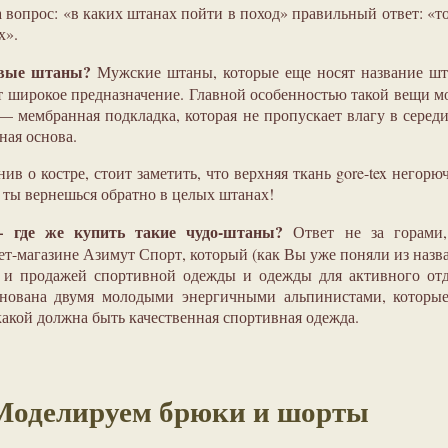
вопрос: «в каких штанах пойти в поход» правильный ответ: «т
х».
овые штаны?
Мужские штаны, которые еще носят название шт
 широкое предназначение. Главной особенностью такой вещи 
— мембранная подкладка, которая не пропускает влагу в серед
ная основа.
ив о костре, стоит заметить, что верхняя ткань gore-tex негорюч
й ты вернешься обратно в целых штанах!
 где же купить такие чудо-штаны?
Ответ не за горами,
ет-магазине Азимут Спорт, который (как Вы уже поняли из назв
 и продажей спортивной одежды и одежды для активного отд
снована двумя молодыми энергичными альпинистами, которые
какой должна быть качественная спортивная одежда.
Моделируем брюки и шорты