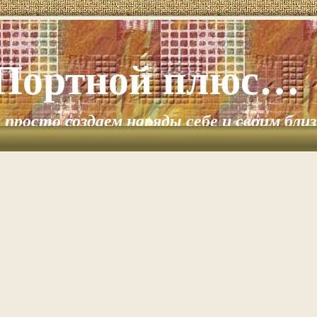
Портной плюс…
и просто создаем наряды себе и своим бли