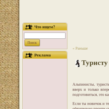
Что ищем?
« Раньше
Реклама
Туристу
Альпинисты, туристы
вверх и только впе
подготовиться, это ка
Если ты новичок и те
обязательно прочти с