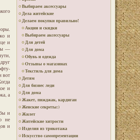
Выбираем аксессуары
акого
Дела житейские
Делаем покупки правильно!
Акции и скидки
оры.
Выбираем аксессуары
ежо и
нце и
Для детей
рты —
Для дома
пути,
Обувь и одежда
вдруг
Отзывы о магазинах
офту-
Текстиль для дома
и вот
Детям
огда
Для бизнес леди
хое и
Для дома
ка, а
Жакет, пижджак, кардиган
Женские секреты:)
ьбы и
Жилет
о не
Житейские хитрости
дов и
Изделия из трикотажа
Искусство самопрезентации