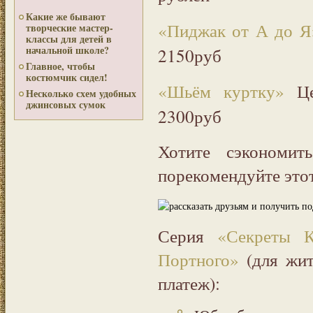
Какие же бывают
«Пиджак от А до Я
творческие мастер-
классы для детей в
начальной школе?
2150руб
Главное, чтобы
костюмчик сидел!
«Шьём куртку»
Ц
Несколько схем удобных
джинсовых сумок
2300руб
Хотите сэкономит
порекомендуйте этот
Серия
«Секреты 
Портного»
(для жит
платеж):