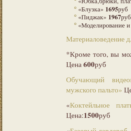
«Юбка,брюки, пла
1695
«Блузка»
руб
1967
«Пиджак»
руб
«Моделирование и 
Материаловедение д
*Кроме того, вы мо
600
Цена
руб
Обучающий видео
мужского пальто»
Ц
«
Коктейльное пл
1500
Цена:
руб
«
Базовый гардероб