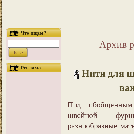
Что ищем?
Архив 
Реклама
Нити для ш
ва
Под обобщенным 
швейной фурн
разнообразные мат