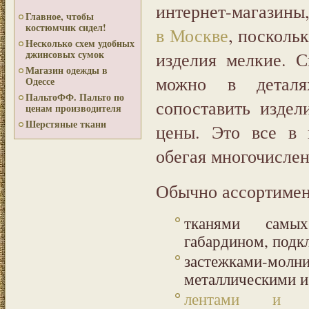
интернет-магазины
Главное, чтобы
костюмчик сидел!
в Москве
, посколь
Несколько схем удобных
джинсовых сумок
изделия мелкие. 
Магазин одежды в
можно в деталя
Одессе
ПальтоФФ. Пальто по
сопоставить издел
ценам производителя
Шерстяные ткани
цены. Это все в 
обегая многочисле
Обычно ассортимен
тканями самы
габардином, подкл
застежками-м
металлическими и 
лентами и т