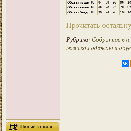
Обхват груди
80
84
88
92
96
10
Обхват талии
62
66
70
74
78
82
Обхват бедер
86
90
94
98
102
10
Прочитать остальну
Рубрика:
Собранное в 
женской одежды и обув
Новые записи