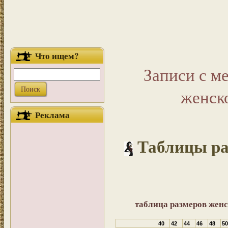
Что ищем?
Записи с м
женск
Реклама
Таблицы ра
таблица размеров жен
40
42
44
46
48
50