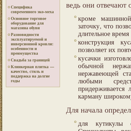
ведь они отвечают
Специфика
современного эко-меха
кроме машинной
Основное торговое
оборудование для
заточку, что поз
магазина обуви
длительное время (
Разновидности
эксплуатируемой и
конструкция кус
инверсионной кровли:
позволяет их повт
особенности и
преимущества
кусачки изготов
Свадьба за границей
обычной нержа
Клинкерная плитка —
качество, стиль и
нержавеющей ста
поддержка на долгие
любыми средс
годы
придерживается 
карману широкому
Для начала определ
для кутикулы 
Специалисты рек