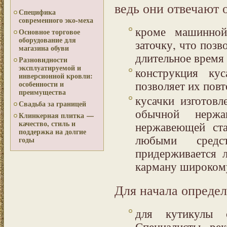
ведь они отвечают
Специфика
современного эко-меха
кроме машинной
Основное торговое
оборудование для
заточку, что поз
магазина обуви
длительное время (
Разновидности
эксплуатируемой и
конструкция кус
инверсионной кровли:
позволяет их повт
особенности и
преимущества
кусачки изготов
Свадьба за границей
обычной нержа
Клинкерная плитка —
качество, стиль и
нержавеющей ста
поддержка на долгие
любыми средс
годы
придерживается 
карману широкому
Для начала определ
для кутикулы 
Специалисты рек