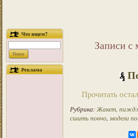
Что ищем?
Записи с 
Реклама
П
Прочитать остал
Рубрика:
Жакет, пиждж
сшить пончо
,
модели по