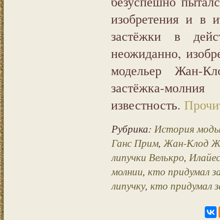
безуспешно пыталс
изобретения и в и
застёжки в дей
неожиданно, изобр
модельер Жан-Кл
застёжка-молни
известность.
Прочит
Рубрика:
История моды
Ганс Прим
,
Жан-Клод 
липучки Велькро
,
Илайес
молнии
,
кто придумал з
липучку
,
кто придумал 