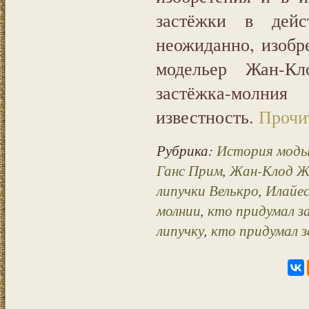
застёжки в дей
неожиданно, изобр
модельер Жан-Кл
застёжка-молни
известность.
Прочит
Рубрика:
История моды
Ганс Прим
,
Жан-Клод 
липучки Велькро
,
Илайес
молнии
,
кто придумал з
липучку
,
кто придумал 