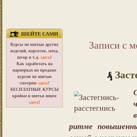
ШЕЙТЕ САМИ
Записи с м
Курсы по шитью других
изделий, корсетов, меха,
штор и т.д.
здесь
!
Как заработать на
парнерках по продаже
Заст
курсов по шитью
смотрим
здесь
!
БЕСПЛАТНЫЕ КУРСЫ
кройки и шитья ищем
здесь
!
ритме повышенны