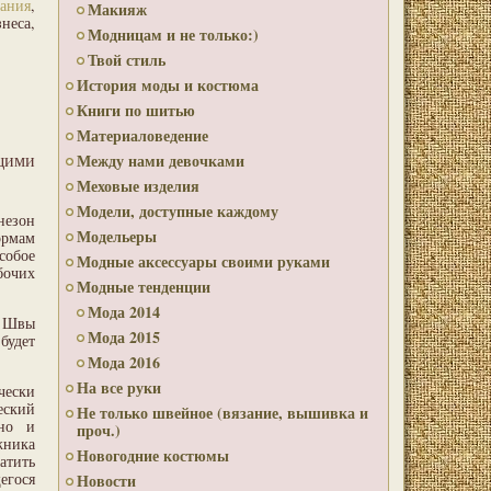
ания
,
Макияж
неса,
Модницам и не только:)
Твой стиль
История моды и костюма
Книги по шитью
Материаловедение
бщими
Между нами девочками
Меховые изделия
Модели, доступные каждому
незон
Модельеры
ормам
собое
Модные аксессуары своими руками
бочих
Модные тенденции
Мода 2014
. Швы
Мода 2015
будет
Мода 2016
На все руки
чески
еский
Не только швейное (вязание, вышивка и
 но и
проч.)
жника
Новогодние костюмы
тить
егося
Новости