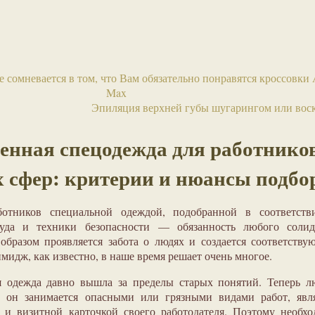
 сомневается в том, что Вам обязательно понравятся кроссовки 
Max
Эпиляция верхней губы шугарингом или вос
енная спецодежда для работнико
 сфер: критерии и нюансы подбо
ботников специальной одеждой, подобранной в соответств
уда и техники безопасности — обязанность любого солид
образом проявляется забота о людях и создается соответств
идж, как известно, в наше время решает очень многое.
я одежда давно вышла за пределы старых понятий. Теперь л
и он занимается опасными или грязными видами работ, явля
 и визитной карточкой своего работодателя. Поэтому необх