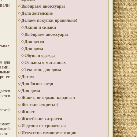
овали
Выбираем аксессуары
Дела житейские
Делаем покупки правильно!
Акции и скидки
Выбираем аксессуары
Для детей
емых
Для дома
Обувь и одежда
м для
Отзывы о магазинах
вами,
Текстиль для дома
льные
Детям
ри ее
Для бизнес леди
Для дома
ается
ается
Жакет, пижджак, кардиган
Женские секреты:)
еской
Жилет
Житейские хитрости
меет
Изделия из трикотажа
аждой
Искусство самопрезентации
ости.