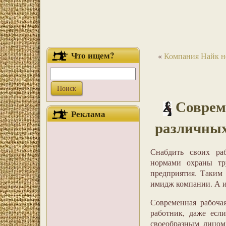
Что ищем?
«
Компания Найк не
Соврем
Реклама
различных
Снабдить своих ра
нормами охраны тр
предприятия. Таким 
имидж компании. А им
Современная рабоча
работник, даже есл
своеобразным лицом