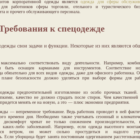
нтов корпоративной одежды является
одежда для сферы обслужив
 для работников сферы торговли, отельного и туристического биз
та и прочего обслуживающего персонала.
Требования к спецодежде
одежды свои задачи и функции. Некоторые из них являются о
максимально соответствовать виду деятельности. Например, комби
н быть оснащен карманами для инструментов. Соответствие н
да обязательно для всех видов одежды, даже для офисного работника. О
плане безопасности должно уделяться при выборе формы для ра
одежды предпочтительней изготовление из особо прочных тканей
пкими, качество не должно страдать после стирок. Чем качественней 
 придется менять ее на новую, а это — плюс экономии предприятия.
ежды — непременное требование. Ведь работник проводит в ней факти
ого времени дня. Необходимо также учитывать сезонный и климатич
 дискомфорт чреват не только снижением производительности,
 каких-либо заболеваний. Например, если одежда высотного монта
ться ветром, он может сильно простудиться и надолго утра
ь. Если уборщица будет занята постоянным одергиванием расстегивающ