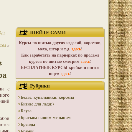
ШЕЙТЕ САМИ
Air
Курсы по шитью других изделий, корсетов,
ком
»
меха, штор и т.д.
здесь
!
Как заработать на парнерках по продаже
в
курсов по шитью смотрим
здесь
!
БЕСПЛАТНЫЕ КУРСЫ кройки и шитья
ра
ищем
здесь
!
Рубрики
ии с
ного
Белье, купальники, корсеты
ующий
Бизнес для леди:)
Блуза
Братьям нашим меньшим
юбой
ется
Бренды
одимо
Брюки