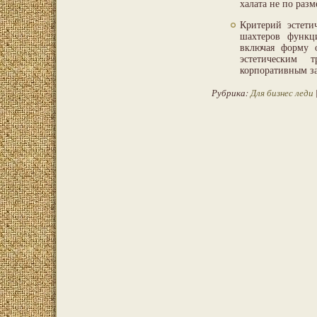
халата не по разм
Критерий эстети
шахтеров функци
включая форму 
эстетическим 
корпоративным з
Рубрика:
Для бизнес леди