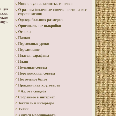
Носки, чулки, колготы, тапочки
к для
О разном (полезные советы почти на все
ежда,
случаи жизни)
соким
Одежда больших размеров
ющую
Оригинальные выкройки
Основы
Пальто
Переводные уроки
Переделкино
Платья, сарафаны
Плащ
Полезные советы
Портняжкины советы
Постельное белье
Праздничная круговерть
Ах, эта свадьба
Собранное в интернет
Текстиль в интерьере
Ткани
Учимся моделировать