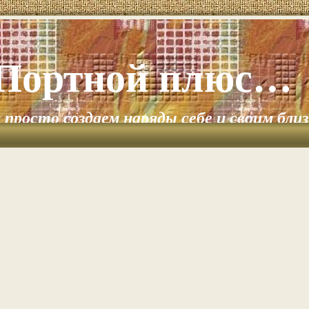
Портной плюс…
и просто создаем наряды себе и своим бли