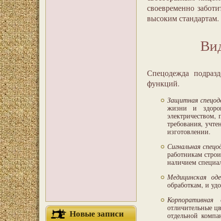
своевременно заботит
высоким стандартам.
Ви
Спецодежда подразд
функций.
Защитная спецо
жизни и здоро
электричеством, 
требования, учте
изготовлении.
Сигнальная спец
работникам строи
наличием специа
Медицинская од
обработкам, и удо
Корпоративная 
отличительные ц
Новые записи
отдельной компа