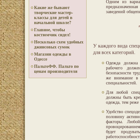
Одним из вариа
предназначенная
Какие же бывают
заведений общепи
творческие мастер-
классы для детей в
начальной школе?
Главное, чтобы
костюмчик сидел!
Несколько схем удобных
У каждого вида спец
джинсовых сумок
для всех категорий.
Магазин одежды в
Одессе
Одежда должна 
ПальтоФФ. Пальто по
рабочего долже
ценам производителя
безопасности тру
же внимание в 
специальностей.
Для любой спец
должны быть кре
одежда, тем реже
Удобство спецод
половину активн
факторы. Любой
провоцированием
будет продува
работоспособност