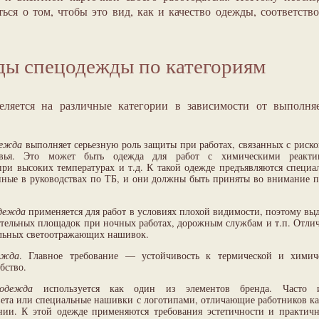
ься о том, чтобы это вид, как и качество одежды, соответств
ды спецодежды по категориям
еляется на различные категории в зависимости от выполня
дежда
выполняет серьезную роль защиты при работах, связанных с риско
вья. Это может быть одежда для работ с химическими реакти
при высоких температурах и т.д. К такой одежде предъявляются специа
нные в руководствах по ТБ, и они должны быть приняты во внимание п
одежда
применяется для работ в условиях плохой видимости, поэтому выд
тельных площадок при ночных работах, дорожным службам и т.п. Отлич
льных светоотражающих нашивок.
ежда
. Главное требование — устойчивость к термической и химич
бство.
одежда
используется как один из элементов бренда. Часто и
вета или специальные нашивки с логотипами, отличающие работников к
нии. К этой одежде применяются требования эстетичности и практичн