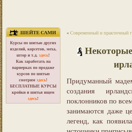
ШЕЙТЕ САМИ
«
Современный и практичный г
Курсы по шитью других
Некоторые
изделий, корсетов, меха,
штор и т.д.
здесь
!
ирл
Как заработать на
парнерках по продаже
курсов по шитью
Придуманный мадем
смотрим
здесь
!
БЕСПЛАТНЫЕ КУРСЫ
создания ирлан
кройки и шитья ищем
здесь
!
поклонников по всем
занимаются даже це
легенд, как появил
источники приписыв