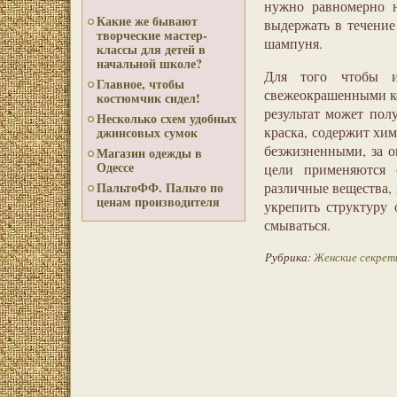
нужно равномерно н
Какие же бывают
выдержать в течение
творческие мастер-
шампуня.
классы для детей в
начальной школе?
Для того чтобы и
Главное, чтобы
свежеокрашенными ко
костюмчик сидел!
результат может пол
Несколько схем удобных
краска, содержит хим
джинсовых сумок
безжизненными, за 
Магазин одежды в
Одессе
цели применяются с
различные вещества, 
ПальтоФФ. Пальто по
ценам производителя
укрепить структуру 
смываться.
Рубрика:
Женские секрет