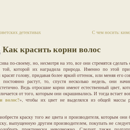
оветских детективах
С чем носить: ким
Как красить корни волос
ва по-своему, но, несмотря на это, все они стремятся сделать
 той, которой их наградила природа. Именно по этой при
расят голову, придавая более яркий оттенок, или меняя его со
 постоянно растут, то, спустя несколько недель, они начи
эстетично. Ведь отросшие корни имеют естественный цвет, ко
личается от того, которым они окрашивались. И тогда встает во
и волос?
», чтобы их цвет не выделялся из общей массы р
иобрести краску того же цвета и производителя, которым они
ску, выпущенную другим производителем, покупать не следует
одобрать практически невозможно. Следует также подгото