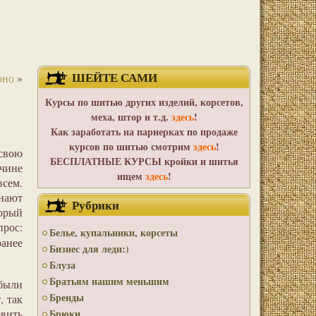
ШЕЙТЕ САМИ
оно
»
Курсы по шитью других изделий, корсетов,
меха, штор и т.д.
здесь
!
Как заработать на парнерках по продаже
курсов по шитью смотрим
здесь
!
 свою
БЕСПЛАТНЫЕ КУРСЫ кройки и шитья
чине
ищем
здесь
!
всем.
нают
Рубрики
торый
прос:
Белье, купальники, корсеты
анее
Бизнес для леди:)
Блуза
Братьям нашим меньшим
 были
Бренды
, так
вить
Брюки