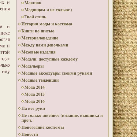
их и
Макияж
нения
Модницам и не только:)
Твой стиль
История моды и костюма
ой и
Книги по шитью
иначе
Материаловедение
рогая
Между нами девочками
ими и
 этой
Меховые изделия
одят
Модели, доступные каждому
олько
Модельеры
я ему
Модные аксессуары своими руками
Модные тенденции
Мода 2014
Мода 2015
Мода 2016
На все руки
Не только швейное (вязание, вышивка и
проч.)
Новогодние костюмы
Новости