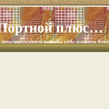
Портной плюс…
и просто создаем наряды себе и своим бли