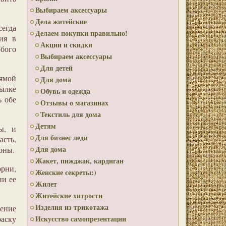
Выбираем аксессуары
Дела житейские
егда
Делаем покупки правильно!
ния в
Акции и скидки
юбого
Выбираем аксессуары
Для детей
рямой
Для дома
тылке
Обувь и одежда
ь обе
Отзывы о магазинах
Текстиль для дома
Детям
ы, и
Для бизнес леди
асть,
Для дома
оны.
Жакет, пижджак, кардиган
орни,
Женские секреты:)
ни ее
Жилет
Житейские хитрости
Изделия из трикотажа
чение
раску
Искусство самопрезентации