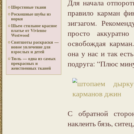
Для начала отпороть
Шерстяные ткани
правило карман фи
Роскошные шубы из
норки
зигзагом. Рекомен
Шьем стильное красное
платье от Vivienne
просто аккуратно 
Westwood
освобождая карман
Свитшоты раскраски —
новое увлечение для
она у нас и так ест
взрослых и детей
Тюль — одна из самых
подруга: “Плюс мину
прекрасных и
женственных тканей
С обратной сторо
наклеить бязь, сите