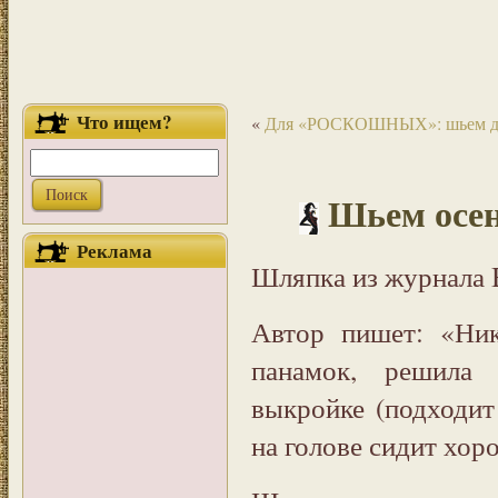
Что ищем?
«
Для «РОСКОШНЫХ»: шьем д
Шьем осе
Реклама
Шляпка из журнала B
Автор пишет: «Ни
панамок, решила 
выкройке (подходи
на голове сидит хоро