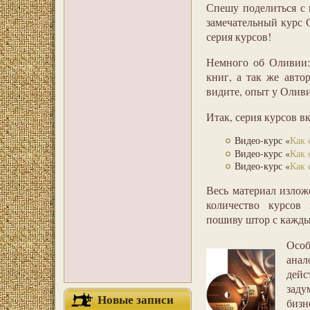
Спешу поделиться с 
замечательный курс 
серия курсов!
Немного об Оливии: 
книг, а так же авто
видите, опыт у Оливи
Итак, серия курсов вк
Видео-курс «
Как 
Видео-курс «
Как 
Видео-курс «
Как 
Весь материал излож
количество курсов 
пошиву штор с кажд
Осо
анал
дейс
зад
Новые записи
бизн