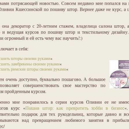
вами потрясающей новостью. Совсем недавно мне попался на 
Оливии Кшессинской по пошиву штор. Вернее даже не курс, а 
она декоратор с 20-летним стажем, владелица салона штор, 
р и ведущая курсов по пошиву штор и текстильному дизайну
и огромный и ей есть чему вас научить!:)
лючает в себя:
сшить шторы своими руками
«
сшить ламбрекены своими руками
«
сшить римские шторы своими руками
«
ен очень доступно, буквально пошагово. А большое
позволяет совершенствовать свое мастерство по
ым пройденным курсом.
бенно мне понравилось в серии курсов Оливии ее не име
огов курс «
Пошив штор: как превратить хобби в бизнес
«.
твительно подарок для тех рукодельниц, которые давно и вс
умываются над превращением любимого занятия в прибыл
ес/