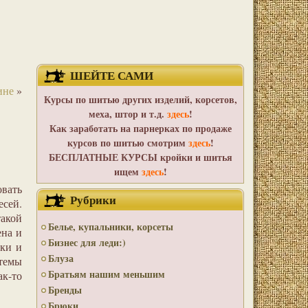
ШЕЙТЕ САМИ
ине
»
Курсы по шитью других изделий, корсетов,
меха, штор и т.д.
здесь
!
Как заработать на парнерках по продаже
курсов по шитью смотрим
здесь
!
БЕСПЛАТНЫЕ КУРСЫ кройки и шитья
ищем
здесь
!
овать
Рубрики
есей.
такой
Белье, купальники, корсеты
ена и
Бизнес для леди:)
йки и
Блуза
темы
Братьям нашим меньшим
ак-то
Бренды
Брюки