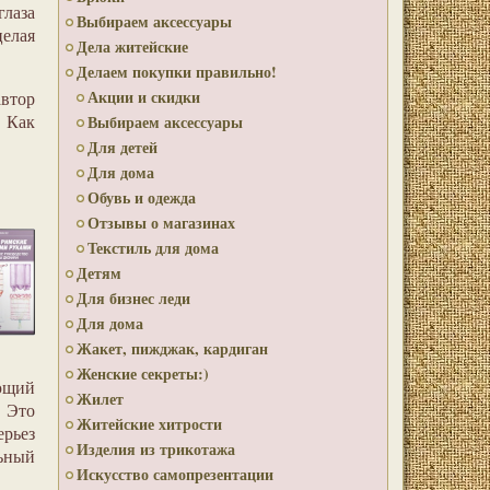
глаза
Выбираем аксессуары
целая
Дела житейские
Делаем покупки правильно!
Акции и скидки
автор
. Как
Выбираем аксессуары
Для детей
Для дома
Обувь и одежда
Отзывы о магазинах
Текстиль для дома
Детям
Для бизнес леди
Для дома
Жакет, пижджак, кардиган
Женские секреты:)
ющий
Жилет
 Это
Житейские хитрости
ерьез
Изделия из трикотажа
ьный
Искусство самопрезентации