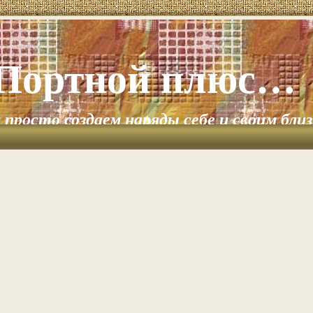
Портной плюс…
и просто создаем наряды себе и своим бли