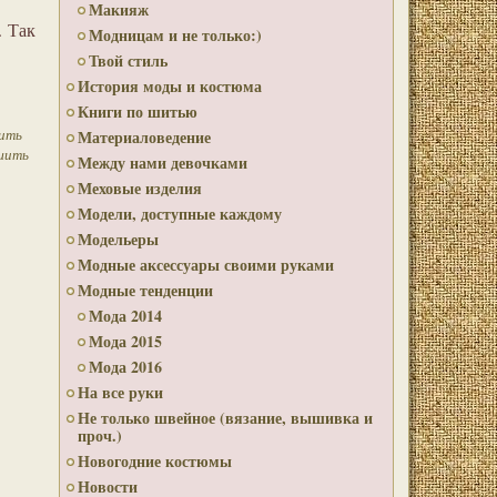
Макияж
. Так
Модницам и не только:)
Твой стиль
История моды и костюма
Книги по шитью
тить
Материаловедение
шить
Между нами девочками
Меховые изделия
Модели, доступные каждому
Модельеры
Модные аксессуары своими руками
Модные тенденции
Мода 2014
Мода 2015
Мода 2016
На все руки
Не только швейное (вязание, вышивка и
проч.)
Новогодние костюмы
Новости