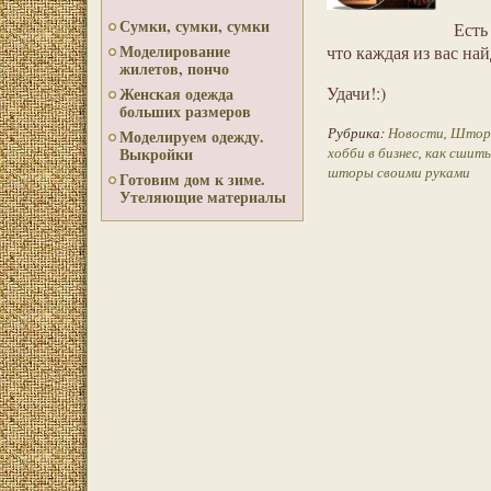
Сумки, сумки, сумки
Есть
Моделирование
что каждая из вас най
жилетов, пончо
Удачи!:)
Женская одежда
больших размеров
Рубрика:
Новости
,
Шторы
Моделируем одежду.
Выкройки
хобби в бизнес
,
как сшить
шторы своими руками
Готовим дом к зиме.
Утеляющие материалы