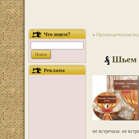
Что ищем?
«
Ортопедическая под
Шьем 
Реклама
не встречала. не встр