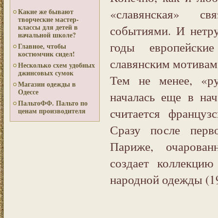
«славянская» св
Какие же бывают
творческие мастер-
событиями. И нетру
классы для детей в
начальной школе?
годы европейски
Главное, чтобы
костюмчик сидел!
славянским мотивам 
Несколько схем удобных
джинсовых сумок
Тем не менее, «р
Магазин одежды в
Одессе
началась еще в нач
ПальтоФФ. Пальто по
считается француз
ценам производителя
Сразу после перв
Париже, очарован
создает коллекцию
народной одежды (1