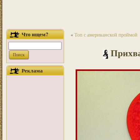
Что ищем?
«
Топ с американской проймой
Прихва
Реклама