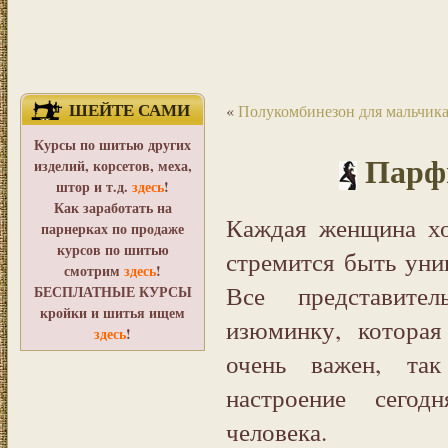
ШЕЙТЕ САМИ
«
Полукомбинезон для мальчик
Курсы по шитью других
Парф
изделий, корсетов, меха,
штор и т.д.
здесь
!
Как заработать на
Каждая женщина хо
парнерках по продаже
курсов по шитью
стремится быть уни
смотрим
здесь
!
Все представите
БЕСПЛАТНЫЕ КУРСЫ
кройки и шитья ищем
изюминку, котора
здесь
!
очень важен, та
настроение сегод
человека.