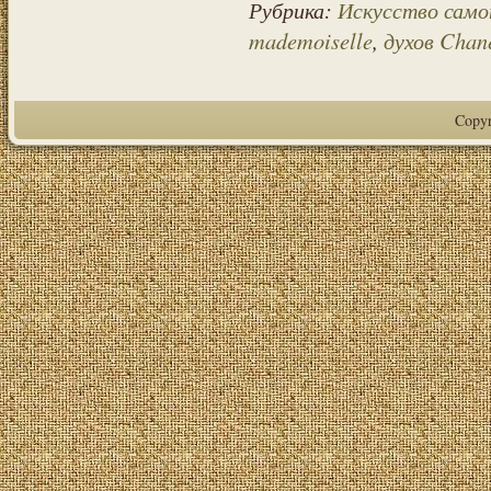
Рубрика:
Искусство само
mademoiselle
,
духов Chan
Copy