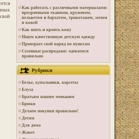
уется
Как работать с различными материалами:
нных
прозрачными тканями, кружевом,
 свой
вельветом и бархатом, трикотажем, мехом
и кожей
Как шить и кроить кожу
Ищем качественную детскую одежду
Проверьте свой наряд по пунктам
Сезонные распродажи: одеваемся
правильно
Рубрики
Белье, купальники, корсеты
Блуза
Братьям нашим меньшим
Брюки
Делаем покупки правильно!
Детям
Для дома
Жакет