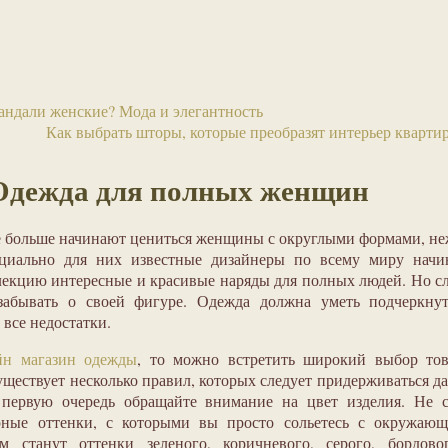
андали женские? Мода и элегантность
Как выбрать шторы, которые преобразят интерьер кварти
Одежда для полных женщин
е больше начинают цениться женщины с округлыми формами, н
циально для них известные дизайнеры по всему миру начи
лекцию интересные и красивые наряды для полных людей. Но с
забывать о своей фигуре. Одежда должна уметь подчеркнут
 все недостатки.
йн магазин одежды
, то можно встретить широкий выбор тов
ществует несколько правил, которых следует придерживаться д
первую очередь обращайте внимание на цвет изделия. Не с
рные оттенки, с которыми вы просто сольетесь с окружающ
 станут оттенки зеленого, коричневого, серого, бордово