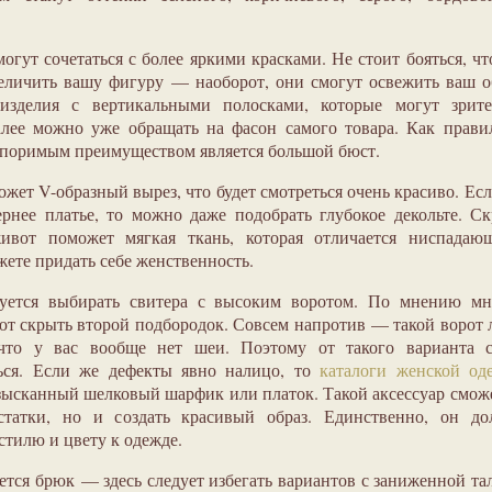
гут сочетаться с более яркими красками. Не стоит бояться, чт
еличить вашу фигуру — наоборот, они смогут освежить ваш о
изделия с вертикальными полосками, которые могут зрите
лее можно уже обращать на фасон самого товара. Как прави
поримым преимуществом является большой бюст.
жет V-образный вырез, что будет смотреться очень красиво. Ес
ернее платье, то можно даже подобрать глубокое декольте. С
ивот поможет мягкая ткань, которая отличается ниспадаю
ете придать себе женственность.
уется выбирать свитера с высоким воротом. По мнению мн
т скрыть второй подбородок. Совсем напротив — такой ворот
что у вас вообще нет шеи. Поэтому от такого варианта с
ться. Если же дефекты явно налицо, то
каталоги женской од
зысканный шелковый шарфик или платок. Такой аксессуар смож
статки, но и создать красивый образ. Единственно, он до
стилю и цвету к одежде.
тся брюк — здесь следует избегать вариантов с заниженной та