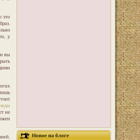
о это
браз.
льно
ло, у
ли вы
крыть
щими
огих
 лишь
тоит
ежды
ет не
лжен
Новое на блоге
лией.