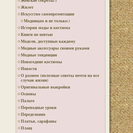
Женские секреты:)
Жилет
Искусство самопрезентации
Модницам и не только:)
История моды и костюма
Книги по шитью
Модели, доступные каждому
Модные аксессуары своими руками
Модные тенденции
Новогодние костюмы
Новости
О разном (полезные советы почти на все
случаи жизни)
Оригинальные выкройки
Основы
Пальто
Переводные уроки
Переделкино
Платья, сарафаны
Плащ