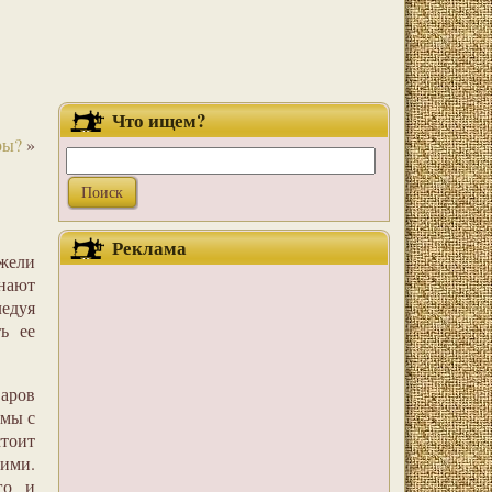
Что ищем?
ры?
»
Реклама
ежели
нают
ледуя
ь ее
аров
амы с
тоит
ими.
го и