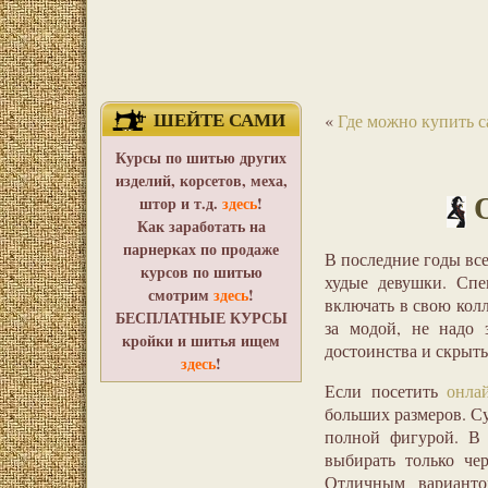
ШЕЙТЕ САМИ
«
Где можно купить с
Курсы по шитью других
изделий, корсетов, меха,
штор и т.д.
здесь
!
Как заработать на
парнерках по продаже
В последние годы вс
курсов по шитью
худые девушки. Спе
смотрим
здесь
!
включать в свою кол
БЕСПЛАТНЫЕ КУРСЫ
за модой, не надо 
кройки и шитья ищем
достоинства и скрыть
здесь
!
Если посетить
онла
больших размеров. Су
полной фигурой. В 
выбирать только че
Отличным вариантом