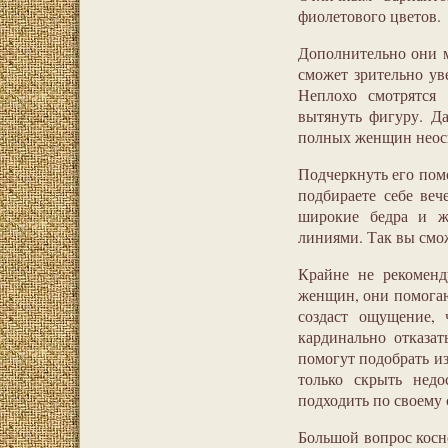
фиолетового цветов.
Дополнительно они мо
сможет зрительно ув
Неплохо смотрятся 
вытянуть фигуру. Да
полных женщин неос
Подчеркнуть его помо
подбираете себе веч
широкие бедра и ж
линиями. Так вы смож
Крайне не рекоменд
женщин, они помогаю
создаст ощущение, 
кардинально отказа
помогут подобрать и
только скрыть недо
подходить по своему 
Большой вопрос косне