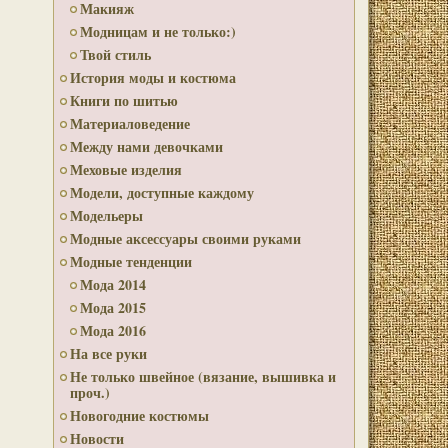
Макияж
Модницам и не только:)
Твой стиль
История моды и костюма
Книги по шитью
Материаловедение
Между нами девочками
Меховые изделия
Модели, доступные каждому
Модельеры
Модные аксессуары своими руками
Модные тенденции
Мода 2014
Мода 2015
Мода 2016
На все руки
Не только швейное (вязание, вышивка и
проч.)
Новогодние костюмы
Новости