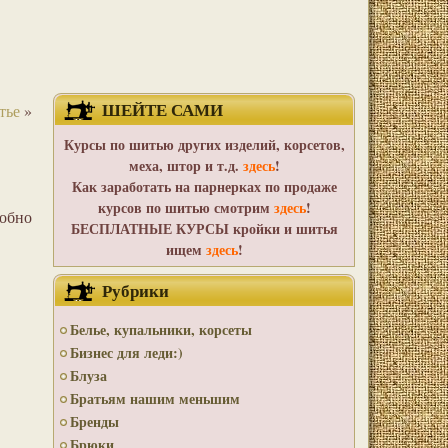
ШЕЙТЕ САМИ
тье
»
Курсы по шитью других изделий, корсетов,
меха, штор и т.д.
здесь
!
Как заработать на парнерках по продаже
курсов по шитью смотрим
здесь
!
робно
БЕСПЛАТНЫЕ КУРСЫ кройки и шитья
ищем
здесь
!
Рубрики
Белье, купальники, корсеты
Бизнес для леди:)
Блуза
Братьям нашим меньшим
Бренды
Брюки