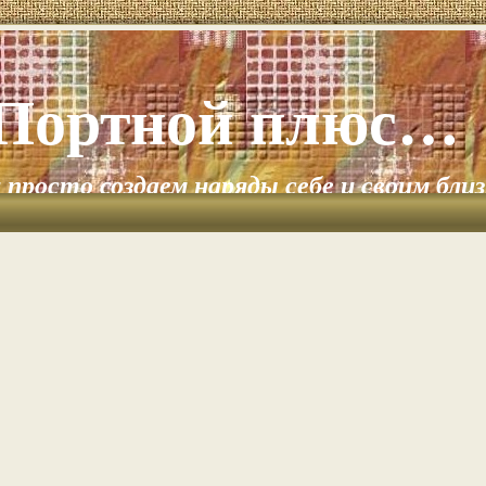
Портной плюс…
и просто создаем наряды себе и своим бли