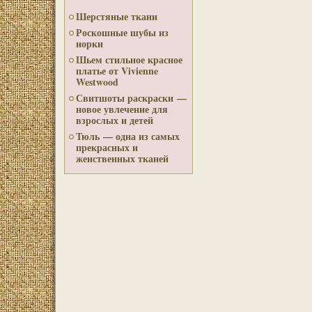
Шерстяные ткани
Роскошные шубы из
норки
Шьем стильное красное
платье от Vivienne
Westwood
Свитшоты раскраски —
новое увлечение для
взрослых и детей
Тюль — одна из самых
прекрасных и
женственных тканей