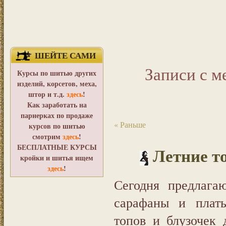
ШЕЙТЕ САМИ
Записи с м
Курсы по шитью других
изделий, корсетов, меха,
штор и т.д.
здесь
!
Как заработать на
парнерках по продаже
« Раньше
курсов по шитью
смотрим
здесь
!
БЕСПЛАТНЫЕ КУРСЫ
Летние т
кройки и шитья ищем
здесь
!
Сегодня предлага
сарафаны и плать
топов и блузочек