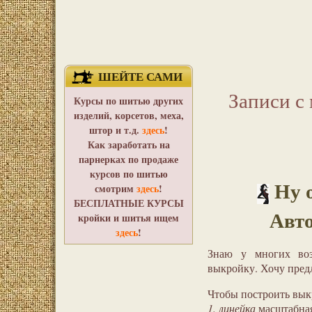
ШЕЙТЕ САМИ
Записи с
Курсы по шитью других
изделий, корсетов, меха,
штор и т.д.
здесь
!
Как заработать на
парнерках по продаже
курсов по шитью
Ну 
смотрим
здесь
!
БЕСПЛАТНЫЕ КУРСЫ
Авто
кройки и шитья ищем
здесь
!
Знаю у многих воз
выкройку. Хочу пред
Чтобы построить вык
1. линейка
масштабная 