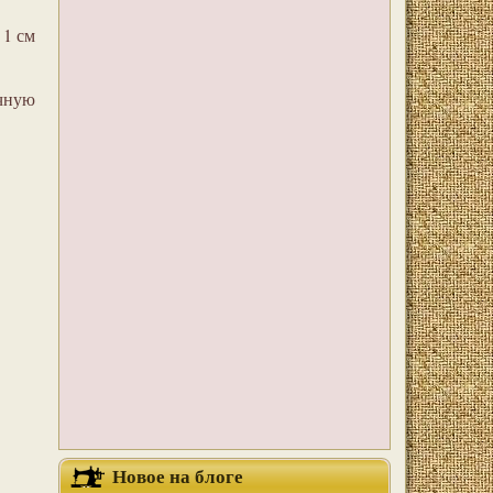
 1 см
ычную
Новое на блоге