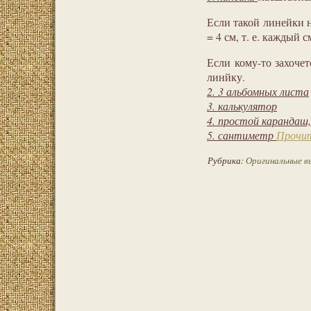
Если такой линейки 
= 4 см, т. е. каждый 
Если кому-то захоче
линйку.
2. 3 альбомных листа
3. калькулятор
4. простой карандаш,
5. сантиметр
Прочит
Рубрика:
Оригинальные в