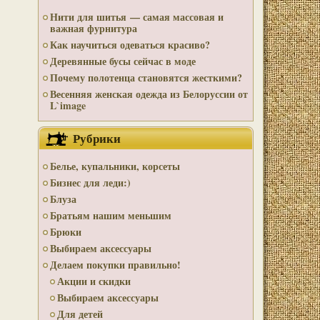
Нити для шитья — самая массовая и
важная фурнитура
Как научиться одеваться красиво?
Деревянные бусы сейчас в моде
Почему полотенца становятся жесткими?
Весенняя женская одежда из Белоруссии от
L`image
Рубрики
Белье, купальники, корсеты
Бизнес для леди:)
Блуза
Братьям нашим меньшим
Брюки
Выбираем аксессуары
Делаем покупки правильно!
Акции и скидки
Выбираем аксессуары
Для детей