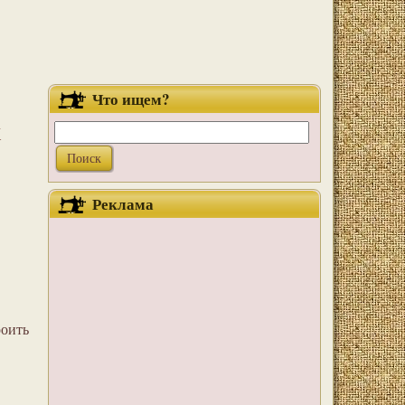
Что ищем?
х
Реклама
оить