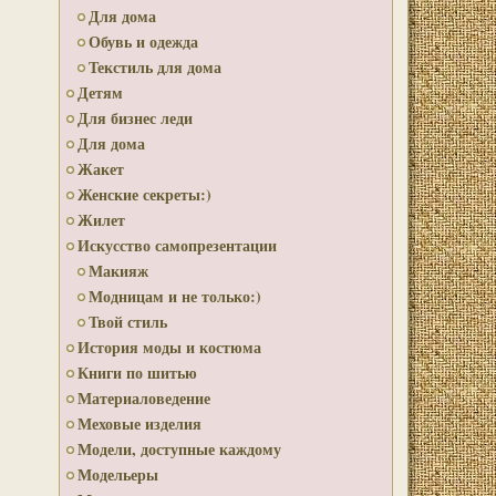
Для дома
Обувь и одежда
Текстиль для дома
Детям
Для бизнес леди
Для дома
Жакет
Женские секреты:)
Жилет
Искусство самопрезентации
Макияж
Модницам и не только:)
Твой стиль
История моды и костюма
Книги по шитью
Материаловедение
Меховые изделия
Модели, доступные каждому
Модельеры