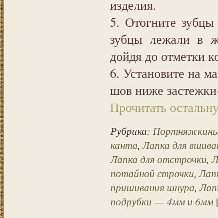
изделия.
5. Отогните зубцы
зубцы лежали в ж
дойдя до отметки к
6. Установите на м
шов ниже застежки
Прочитать остальну
Рубрика:
Портняжкины
канта
,
Лапка для вшива
Лапка для отстрочки
,
Л
потайной строчки
,
Лап
пришивания шнура
,
Лап
подрубки — 4мм и 6мм