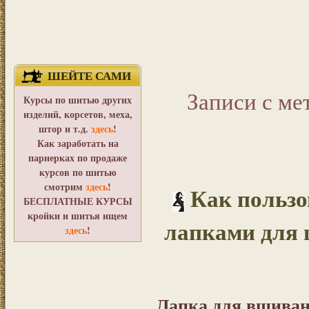
ШЕЙТЕ САМИ
Записи с ме
Курсы по шитью других
изделий, корсетов, меха,
штор и т.д.
здесь
!
Как заработать на
парнерках по продаже
курсов по шитью
смотрим
здесь
!
Как польз
БЕСПЛАТНЫЕ КУРСЫ
кройки и шитья ищем
лапками для
здесь
!
Лапка для вшиван