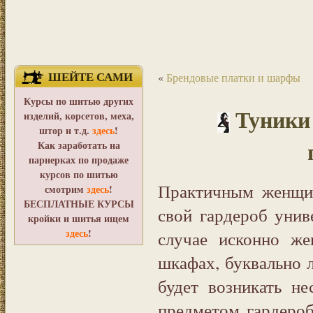
ШЕЙТЕ САМИ
«
Брендовые платки и шарфы
Курсы по шитью других
Туники 
изделий, корсетов, меха,
штор и т.д.
здесь
!
Как заработать на
парнерках по продаже
курсов по шитью
Практичным женщин
смотрим
здесь
!
БЕСПЛАТНЫЕ КУРСЫ
свой гардероб унив
кройки и шитья ищем
здесь
!
случае исконно же
шкафах, буквально 
будет возникать н
предметом гардеро