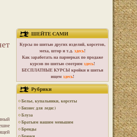
ШЕЙТЕ САМИ
нет
Курсы по шитью других изделий, корсетов,
меха, штор и т.д.
здесь
!
Как заработать на парнерках по продаже
курсов по шитью смотрим
здесь
!
БЕСПЛАТНЫЕ КУРСЫ кройки и шитья
ищем
здесь
!
Рубрики
Белье, купальники, корсеты
Бизнес для леди:)
Блуза
очный
Братьям нашим меньшим
нешне
Бренды
ящей
Брюки