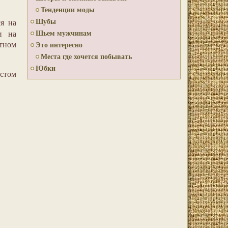
Тенденции моды
Шубы
я на
Шьем мужчинам
и на
ктном
Это интересно
Места где хочется побывать
Юбки
стом