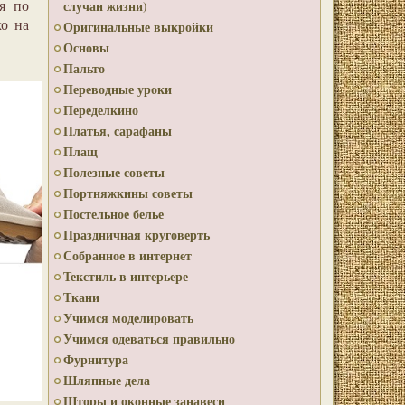
я по
случаи жизни)
ко на
Оригинальные выкройки
Основы
Пальто
Переводные уроки
Переделкино
Платья, сарафаны
Плащ
Полезные советы
Портняжкины советы
Постельное белье
Праздничная круговерть
Собранное в интернет
Текстиль в интерьере
Ткани
Учимся моделировать
Учимся одеваться правильно
Фурнитура
Шляпные дела
Шторы и оконные занавеси