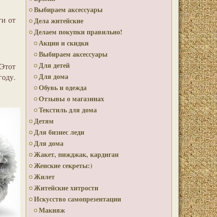
Выбираем аксессуары
ги от
Дела житейские
Делаем покупки правильно!
Акции и скидки
Выбираем аксессуары
Для детей
Этот
Для дома
году.
Обувь и одежда
Отзывы о магазинах
Текстиль для дома
Детям
Для бизнес леди
Для дома
Жакет, пижджак, кардиган
Женские секреты:)
Жилет
Житейские хитрости
Искусство самопрезентации
Макияж