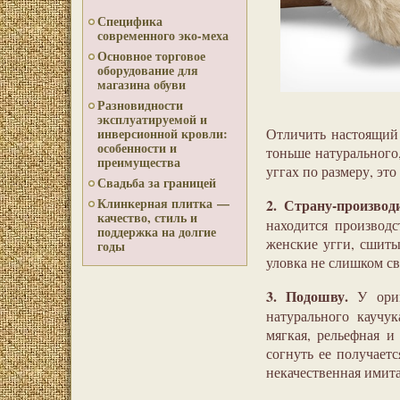
Специфика
современного эко-меха
Основное торговое
оборудование для
магазина обуви
Разновидности
эксплуатируемой и
инверсионной кровли:
Отличить настоящий
особенности и
тоньше натурального,
преимущества
уггах по размеру, эт
Свадьба за границей
Клинкерная плитка —
2. Страну-производ
качество, стиль и
находится производс
поддержка на долгие
женские угги, сшиты
годы
уловка не слишком с
3. Подошву.
У ориг
натурального каучу
мягкая, рельефная и
согнуть ее получает
некачественная имит