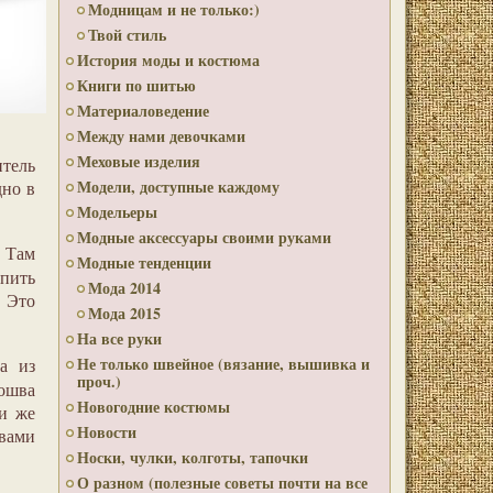
Модницам и не только:)
Твой стиль
История моды и костюма
Книги по шитью
Материаловедение
Между нами девочками
Меховые изделия
итель
Модели, доступные каждому
дно в
Модельеры
Модные аксессуары своими руками
 Там
Модные тенденции
упить
Мода 2014
. Это
Мода 2015
На все руки
Не только швейное (вязание, вышивка и
а из
проч.)
ошва
Новогодние костюмы
ли же
Новости
 вами
Носки, чулки, колготы, тапочки
О разном (полезные советы почти на все