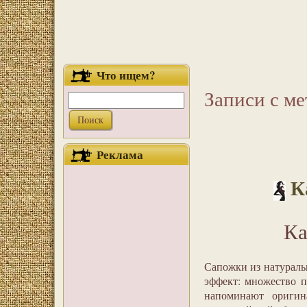
Что ищем?
Записи с ме
Реклама
К
Ка
Сапожки из натураль
эффект: множество п
напоминают оригин