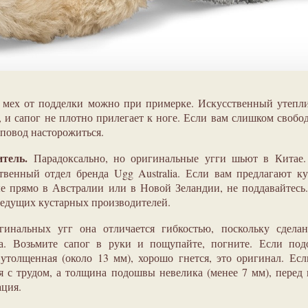
 мех от подделки можно при примерке. Искусственный утепл
 и сапог не плотно прилегает к ноге. Если вам слишком свобо
о повод насторожиться.
итель.
Парадоксально, но оригинальные угги шьют в Китае.
твенный отдел бренда Ugg Australia. Если вам предлагают к
е прямо в Австралии или в Новой Зеландии, не поддавайтесь
ведущих кустарных производителей.
инальных угг она отличается гибкостью, поскольку сделан
ка. Возьмите сапог в руки и пощупайте, погните. Если под
 утолщенная (около 13 мм), хорошо гнется, это оригинал. Ес
ся с трудом, а толщина подошвы невелика (менее 7 мм), перед
ация.