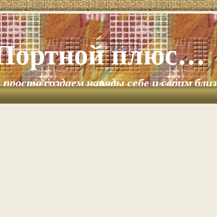
Портной плюс…
и просто создаем наряды себе и своим бли