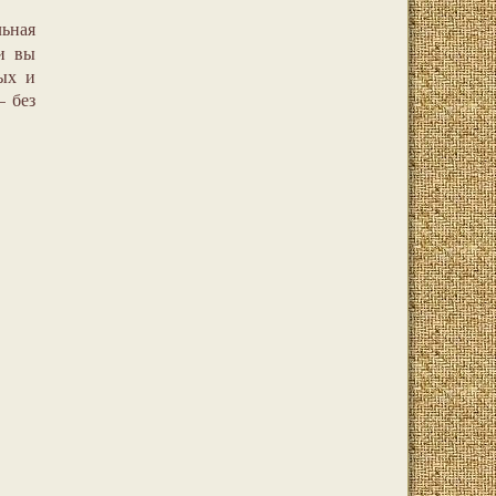
ьная
ки вы
ых и
 без