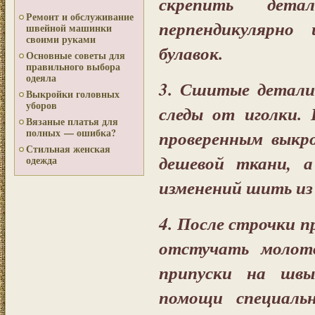
скрепить дета
Ремонт и обслуживание
перпендикулярно
швейной машинки
своими руками
булавок.
Основные советы для
правильного выбора
одеяла
3. Сшитые детали
Выкройки головных
уборов
следы от иголки
Вязаные платья для
полных — ошибка?
проверенным выкр
Стильная женская
дешевой ткани, а
одежда
изменений шить из
4. После строчки 
отстучать молото
припуски на швы
помощи специаль