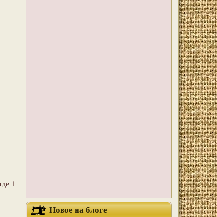
иде 1
Новое на блоге