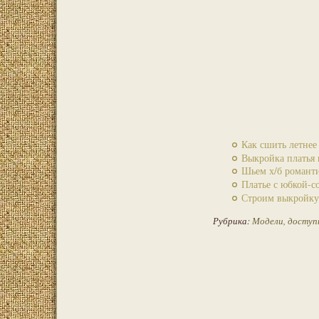
Как сшить летнее
Выкройка платья
Шьем х/б романт
Платье с юбкой-с
Строим выкройк
Рубрика:
Модели, досту