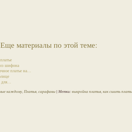
Еще материалы по этой теме:
 платье
 из шифона
ичное платье на…
олнце
у для…
пные каждому
,
Платья, сарафаны
| Метки:
выкройка платья
,
как сшить плать