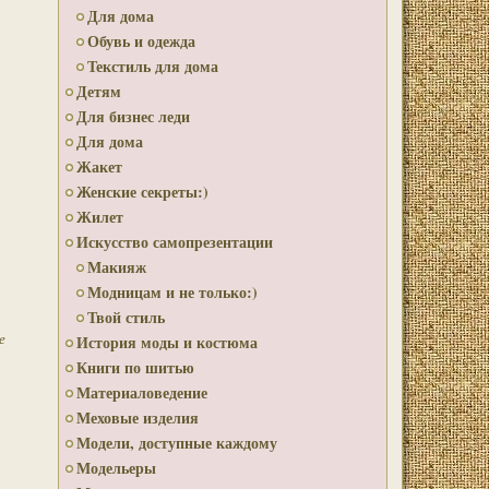
Для дома
Обувь и одежда
Текстиль для дома
Детям
Для бизнес леди
Для дома
Жакет
Женские секреты:)
Жилет
Искусство самопрезентации
Макияж
Модницам и не только:)
Твой стиль
е
История моды и костюма
Книги по шитью
Материаловедение
Меховые изделия
Модели, доступные каждому
Модельеры