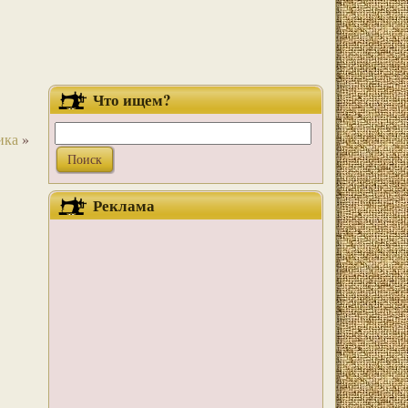
Что ищем?
ика
»
Реклама