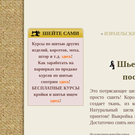
ШЕЙТЕ САМИ
«
ИЗРАИЛЬСКИ
Курсы по шитью других
изделий, корсетов, меха,
штор и т.д.
здесь
!
Шьем
Как заработать на
парнерках по продаже
по
курсов по шитью
смотрим
здесь
!
БЕСПЛАТНЫЕ КУРСЫ
Это потрясающее шел
кройки и шитья ищем
просто сшить! Коро
здесь
!
создает ткань, из 
Натуральный шел
принтом! Выкройка п
Достаточно снять нес
Моделирование выкройки платья