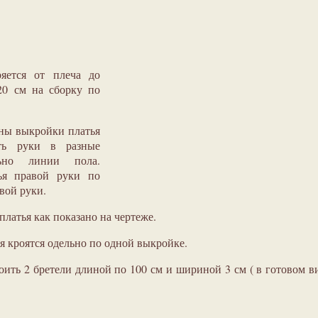
яется от плеча до
0 см на сборку по
ны выкройки платья
ть руки в разные
льно линии пола.
ья правой руки по
евой руки.
латья как показано на чертеже.
я кроятся одельно по одной выкройке.
ить 2 бретели длиной по 100 см и шириной 3 см ( в готовом в