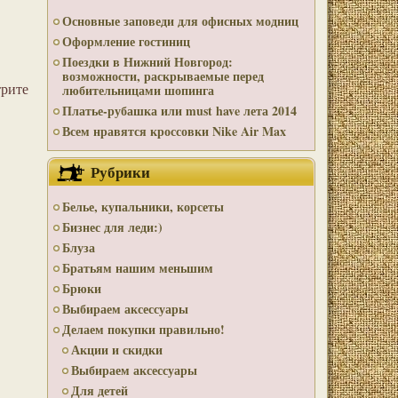
Основные заповеди для офисных модниц
Оформление гостиниц
Поездки в Нижний Новгород:
возможности, раскрываемые перед
рите
любительницами шопинга
Платье-рубашка или must have лета 2014
Всем нравятся кроссовки Nike Air Max
Рубрики
Белье, купальники, корсеты
Бизнес для леди:)
Блуза
Братьям нашим меньшим
Брюки
Выбираем аксессуары
Делаем покупки правильно!
Акции и скидки
Выбираем аксессуары
Для детей