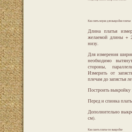
Как снять мерки для выкройки платья
Длина платья измер
желаемой длины + 2
низу.
Для измерения шири
необходимо вытяну
стороны, паралле
Измерить от запяст
плечам до запястья л
Построить выкройку п
Перед и спинка плать
Дополнительно выкро
см).
Как сшить платье по выкройке