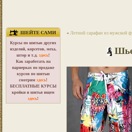
ШЕЙТЕ САМИ
«
Летний сарафан из мужской ф
Курсы по шитью других
Шье
изделий, корсетов, меха,
штор и т.д.
здесь
!
Как заработать на
парнерках по продаже
курсов по шитью
смотрим
здесь
!
БЕСПЛАТНЫЕ КУРСЫ
кройки и шитья ищем
здесь
!