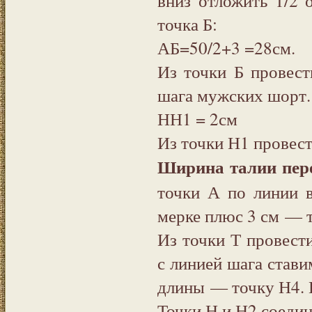
точка Б:
АБ=50/2+3 =28см.
Из точки Б провес
шага мужских шорт.
НН1 = 2см
Из точки Н1 провес
Ширина талии пер
точки А по линии 
мерке плюс 3 см — 
Из точки Т провести
с линией шага стави
длины — точку Н4. 
Точки Н и Н2 соедин