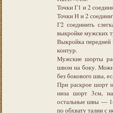
Точки Г1 и 2 соедин
Точки Н и 2 соедини
Г2 соединить слегк
выкройке мужских тр
Выкройка передней
контур.
Мужские шорты рас
швом на боку. Можн
без бокового шва, е
При раскрое шорт н
низа шорт 3см, н
остальные швы — 1с
по обхвату талии с 