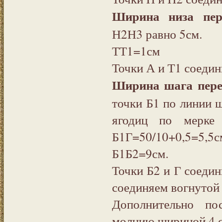
Ширина низа пер
Н2Н3 равно 5см.
ТТ1=1см
Точки А и Т1 соедин
Ширина шага пере
точки Б1 по линии ш
ягодиц по мерке
Б1Г=50/10+0,5=5,5с
Б1Б2=9см.
Точки Б2 и Г соедин
соединяем вогнутой
Дополнительно по
молнию шириной 4 с