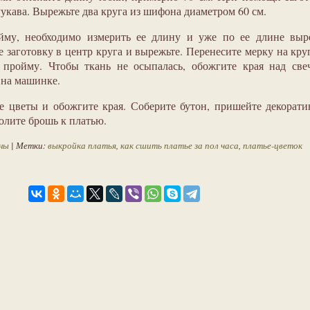
Рукава. Вырежьте два круга из шифона диаметром 60 см.
йму, необходимо измерить ее длину и уже по ее длине выре
 заготовку в центр круга и вырежьте. Перенесите мерку на кру
пройму. Чтобы ткань не осыпалась, обожгите края над свеч
 на машинке.
е цветы и обожгите края. Соберите бутон, пришейте декорат
олите брошь к платью.
ны
| Метки:
выкройка платья
,
как сшить платье за пол часа
,
платье-цветок