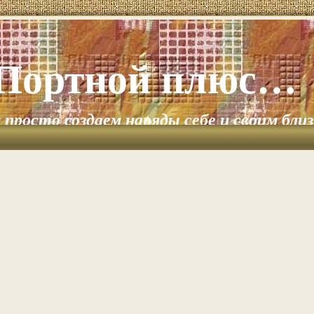
Портной плюс…
и просто создаем наряды себе и своим бли