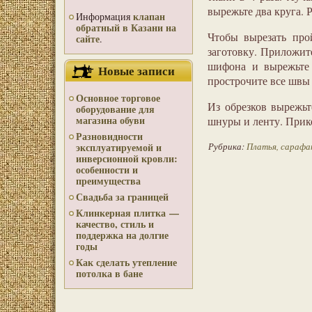
вырежьте два круга. 
клапан
Информация
обратный в Казани на
Чтобы вырезать про
сайте
.
заготовку. Приложите
шифона и вырежьте 
Новые записи
прострочите все швы
Основное торговое
Из обрезков вырежьт
оборудование для
магазина обуви
шнуры и ленту. Прик
Разновидности
Рубрика:
Платья, сарафа
эксплуатируемой и
инверсионной кровли:
особенности и
преимущества
Свадьба за границей
Клинкерная плитка —
качество, стиль и
поддержка на долгие
годы
Как сделать утепление
потолка в бане