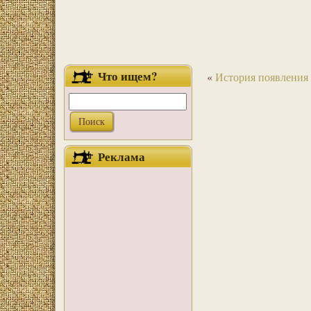
Что ищем?
«
История появления 
Реклама