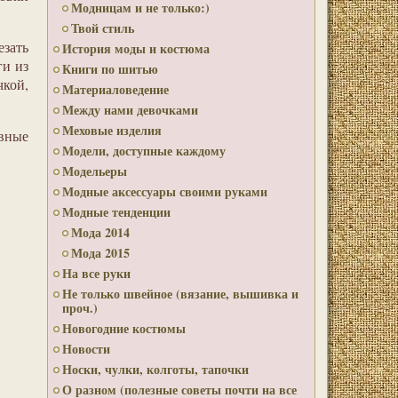
Модницам и не только:)
Твой стиль
зать
История моды и костюма
ги из
Книги по шитью
кой,
Материаловедение
Между нами девочками
Меховые изделия
ивные
Модели, доступные каждому
Модельеры
Модные аксессуары своими руками
Модные тенденции
Мода 2014
Мода 2015
На все руки
Не только швейное (вязание, вышивка и
проч.)
Новогодние костюмы
Новости
Носки, чулки, колготы, тапочки
О разном (полезные советы почти на все