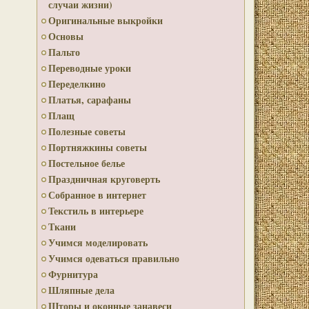
случаи жизни)
Оригинальные выкройки
Основы
Пальто
Переводные уроки
Переделкино
Платья, сарафаны
Плащ
Полезные советы
Портняжкины советы
Постельное белье
Праздничная круговерть
Собранное в интернет
Текстиль в интерьере
Ткани
Учимся моделировать
Учимся одеваться правильно
Фурнитура
Шляпные дела
Шторы и оконные занавеси