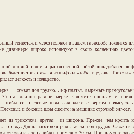
нный трикотаж и через полчаса в вашем гардеробе появится пл
оне дизайнеры широко используют в своих коллекциях цвето
енной линией талии и расклешенной юбкой понадобятся шиф
ова будет из трикотажа, а из шифона – юбка и рукава. Трикотаж 
ридаст легкость и изящество.
ерка — обхват под грудью. Лиф платья. Вырежьте прямоугольн
 35 см, длиной равной мерке. Сложите пополам и прило
, чтобы ее плечевые швы совпадали с верхом прямоугольн
 Плечевые и боковые швы сшейте на машинке строчкой зиг-заг.
ет из трикотажа, другая – из шифона. Прежде, чем кроить 
заготовку. Длина заготовки равна мерке под грудью. Сложите 
ами отложите длину юбки, примерно 70 см. При помощи заго