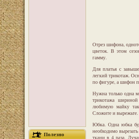
Отрез шифона, одното
цветок. В этом сез
гамму.
Для платья с завыш
легкий трикотаж. Осн
по фигуре, а шифон п
Нужна только одна м
трикотажа шириной
любимую майку так
Сложите и вырежьте.
Юбка. Одна юбка буд
необходимо вырезать 
Полезно
ткани в 4 раза. Луч