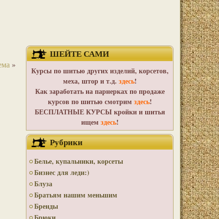
ШЕЙТЕ САМИ
ема
»
Курсы по шитью других изделий, корсетов,
меха, штор и т.д.
здесь
!
Как заработать на парнерках по продаже
курсов по шитью смотрим
здесь
!
БЕСПЛАТНЫЕ КУРСЫ кройки и шитья
ищем
здесь
!
Рубрики
Белье, купальники, корсеты
Бизнес для леди:)
Блуза
Братьям нашим меньшим
Бренды
Брюки