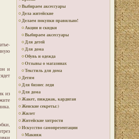
Выбираем аксессуары
Дела житейские
Делаем покупки правильно!
Акции и скидки
Выбираем аксессуары
Для детей
атье-
Для дома
чную
Обувь и одежда
Отзывы о магазинах
он и
Текстиль для дома
сядет
Детям
Для бизнес леди
Для дома
ик из
Жакет, пижджак, кардиган
жите
Женские секреты:)
ика.
Жилет
Житейские хитрости
юбки,
Искусство самопрезентации
отрез
Макияж
товки