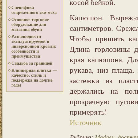
косой бейкой.
Специфика
современного эко-меха
Капюшон. Вырежьт
Основное торговое
оборудование для
сантиметров. Срежьт
магазина обуви
Чтобы пришить кап
Разновидности
эксплуатируемой и
инверсионной кровли:
Длина горловины д
особенности и
преимущества
края капюшона. Дл
Свадьба за границей
рукава, низ плаща
Клинкерная плитка —
качество, стиль и
застежки из плас
поддержка на долгие
годы
держались на пол
прозрачную пугов
примерять!
Источник
Рубрика:
Модели, досту