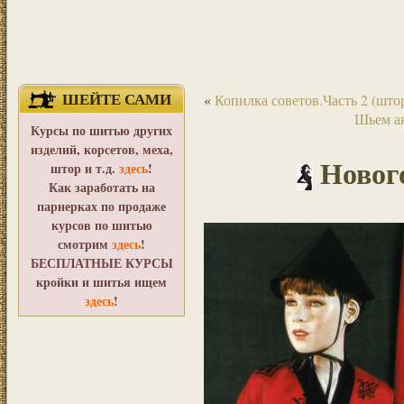
ШЕЙТЕ САМИ
«
Копилка советов.Часть 2 (што
Шьем ак
Курсы по шитью других
изделий, корсетов, меха,
Новог
штор и т.д.
здесь
!
Как заработать на
парнерках по продаже
курсов по шитью
смотрим
здесь
!
БЕСПЛАТНЫЕ КУРСЫ
кройки и шитья ищем
здесь
!