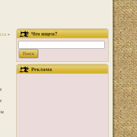
Что ищем?
сса
»
Реклама
м
м
5м