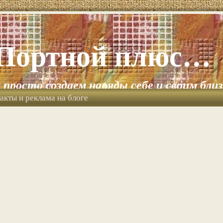
Портной плюс…
и просто создаем наряды себе и своим бли
акты и реклама на блоге