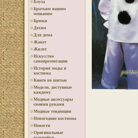
Блуза
Братьям нашим
меньшим
Брюки
Детям
Для дома
Жакет
Жилет
Искусство
самопрезентации
История моды и
костюма
Книги по шитью
Модели, доступные
каждому
Модные аксессуары
своими руками
Модные тенденции
Новогодние костюмы
Новости
Оригинальные
выкройки