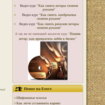
Как сшить шторы своими
Видео-курс "
руками
"
Как сшить ламбрекены
Видео-курс "
своими руками
"
Как сшить римские шторы
Видео-курс "
своими руками
"
Пошив
А так же не имеющий аналогов курс "
штор: как превратить хобби в бизнес
"
Новое на блоге
дний
Шифоновые платья
Как легче установить карниз