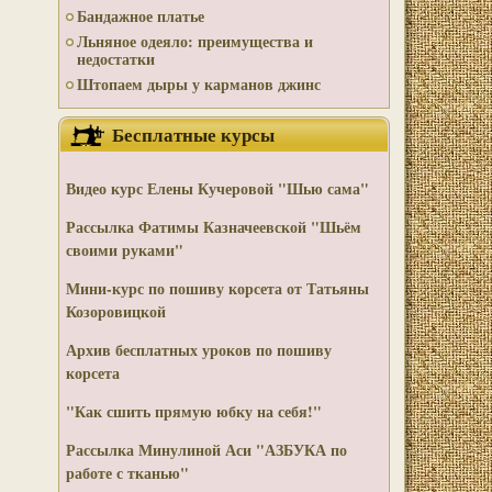
Бандажное платье
Льняное одеяло: преимущества и
недостатки
Штопаем дыры у карманов джинс
Бесплатные курсы
Видео курс
Елены Кучеровой "Шью сама"
Рассылка Фатимы Казначеевской "Шьём
своими руками"
Мини-курс по пошиву корсета от Татьяны
Козоровицкой
Архив бесплатных уроков по пошиву
корсета
"Как сшить прямую юбку на себя!"
Рассылка Минулиной Аси "АЗБУКА по
работе с тканью"