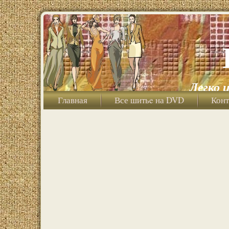
Легко 
Главная
Все шитьe на DVD
Конт