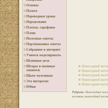
Основы
Пальто
Переводные уроки
Переделкино
Платья, сарафаны
Плащ
Полезные советы
Портняжкины советы
Собранное в интернет
Учимся моделировать
Шляпные дела
Шторы и оконные
Новогодний кост
занавеси
Новогодний кост
Новогодний кост
Шьем мужчинам
Новогодний кост
Это интересно
Новогодний кост
Юбки
Рубрика:
Новогодние ко
костюм
,
новогодний кост