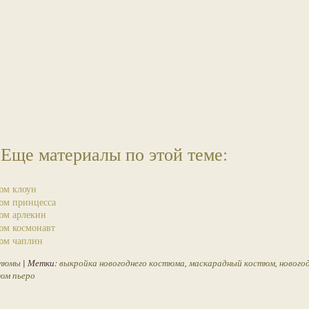
Еще материалы по этой теме:
юм клоун
юм принцесса
юм арлекин
юм космонавт
юм чаплин
стюмы
| Метки:
выкройка новогоднего костюма
,
маскарадный костюм
,
нового
юм пьеро