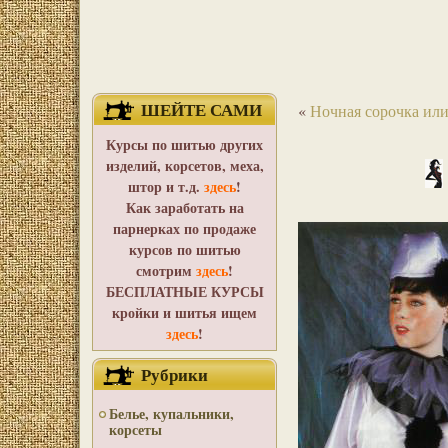
ШЕЙТЕ САМИ
«
Ночная сорочка ил
Курсы по шитью других
изделий, корсетов, меха,
штор и т.д.
здесь
!
Как заработать на
парнерках по продаже
курсов по шитью
смотрим
здесь
!
БЕСПЛАТНЫЕ КУРСЫ
кройки и шитья ищем
здесь
!
Рубрики
Белье, купальники,
корсеты