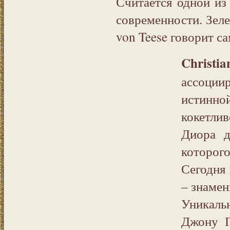
Считается одной и
современности. Зелен
von Teese говорит са
Christi
ассоциир
истинн
кокетли
Диора 
которог
Сегодня 
– знаме
Уникал
Джону Г