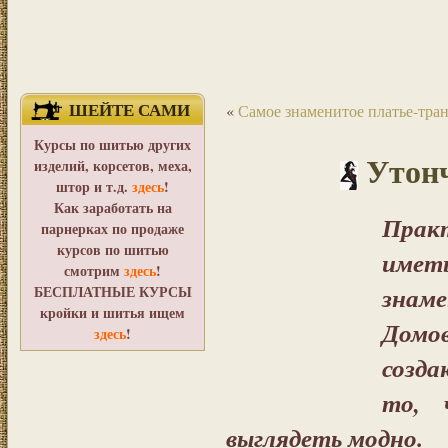
ШЕЙТЕ САМИ
«
Самое знаменитое платье-тра
Курсы по шитью других
Утон
изделий, корсетов, меха,
штор и т.д.
здесь
!
Как заработать на
Прак
парнерках по продаже
курсов по шитью
имет
смотрим
здесь
!
знам
БЕСПЛАТНЫЕ КУРСЫ
кройки и шитья ищем
Домов
здесь
!
созд
то, 
выглядеть модно.