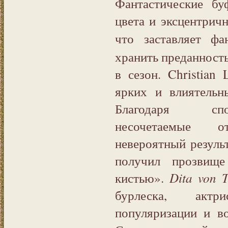
Фантастические б
цвета и эксцентрич
что заставляет ф
хранить преданность
в сезон. Christian
ярких и влиятель
Благодаря спо
несочетаемые 
невероятный резуль
получил прозвищ
кистью».
Dita von T
бурлеска, актр
популяризации и в