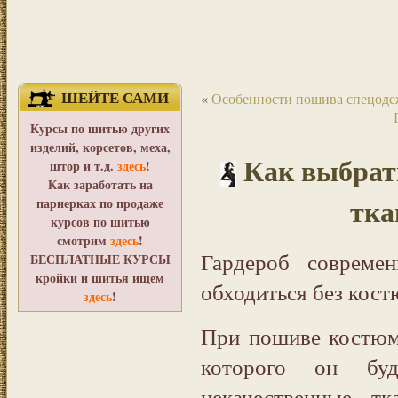
ШЕЙТЕ САМИ
«
Особенности пошива спецод
Курсы по шитью других
изделий, корсетов, меха,
Как выбрат
штор и т.д.
здесь
!
Как заработать на
тка
парнерках по продаже
курсов по шитью
смотрим
здесь
!
Гардероб совреме
БЕСПЛАТНЫЕ КУРСЫ
кройки и шитья ищем
обходиться без кост
здесь
!
При пошиве костюм
которого он буд
некачественные т