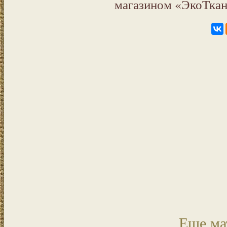
магазином «ЭкоТкан
Еще ма