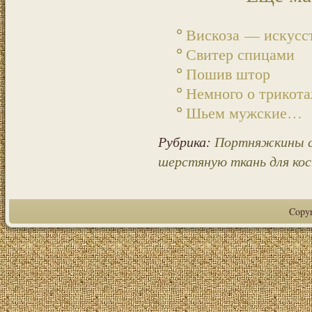
Вискоза — искусс
Свитер спицами
Пошив штор
Немного о трикот
Шьем мужские…
Рубрика:
Портняжкины 
шерстяную ткань для ко
Copy