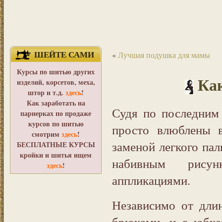
ШЕЙТЕ САМИ
«
Лучшая подушка для мамы
Курсы по шитью других
Как
изделий, корсетов, меха,
штор и т.д.
здесь
!
Как заработать на
Судя по последним
парнерках по продаже
курсов по шитью
просто влюблены 
смотрим
здесь
!
заменой легкого пал
БЕСПЛАТНЫЕ КУРСЫ
кройки и шитья ищем
набивным рису
здесь
!
аппликациями.
Независимо от дли
брюками, и с юбка