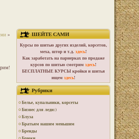
ШЕЙТЕ САМИ
ами
»
Курсы по шитью других изделий, корсетов,
меха, штор и т.д.
здесь
!
Как заработать на парнерках по продаже
курсов по шитью смотрим
здесь
!
им!
БЕСПЛАТНЫЕ КУРСЫ кройки и шитья
ищем
здесь
!
Рубрики
Белье, купальники, корсеты
Бизнес для леди:)
Блуза
Братьям нашим меньшим
Бренды
Брюки