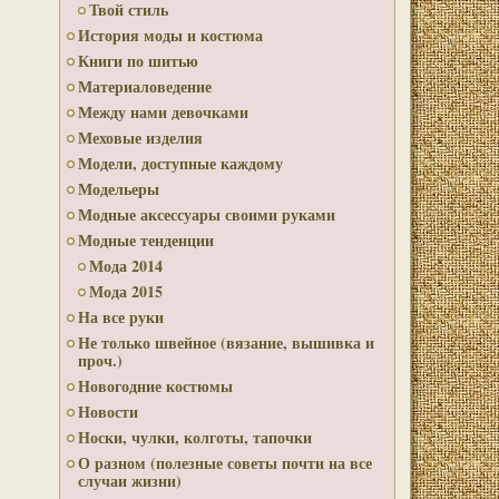
Твой стиль
История моды и костюма
Книги по шитью
Материаловедение
Между нами девочками
Меховые изделия
Модели, доступные каждому
Модельеры
Модные аксессуары своими руками
Модные тенденции
Мода 2014
Мода 2015
На все руки
Не только швейное (вязание, вышивка и
проч.)
Новогодние костюмы
Новости
Носки, чулки, колготы, тапочки
О разном (полезные советы почти на все
случаи жизни)