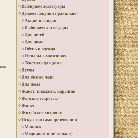
Выбираем аксессуары
Делаем покупки правильно!
Акции и скидки
Выбираем аксессуары
Для детей
Для дома
Обувь и одежда
Отзывы о магазинах
Текстиль для дома
ика
Детям
Для бизнес леди
Для дома
Жакет, пижджак, кардиган
Женские секреты:)
Жилет
Житейские хитрости
Искусство самопрезентации
Макияж
Модницам и не только:)