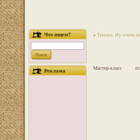
Что ищем?
«
Туника. Ну очень б
Мастер-класс 
Реклама