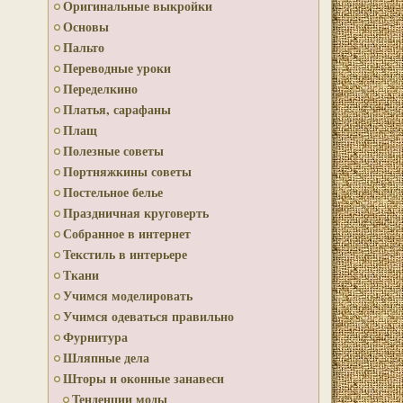
Оригинальные выкройки
Основы
Пальто
Переводные уроки
Переделкино
Платья, сарафаны
Плащ
Полезные советы
Портняжкины советы
Постельное белье
Праздничная круговерть
Собранное в интернет
Текстиль в интерьере
Ткани
Учимся моделировать
Учимся одеваться правильно
Фурнитура
Шляпные дела
Шторы и оконные занавеси
Тенденции моды