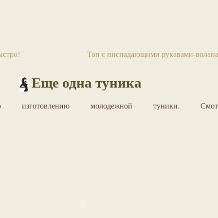
ыстро!
Топ с ниспадающими рукавами-волан
Еще одна туника
по изготовлению молодежной туники. Смотр