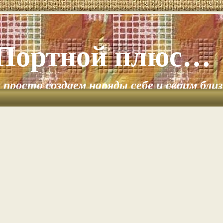
Портной плюс…
и просто создаем наряды себе и своим бли