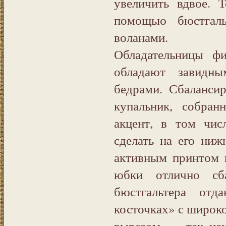
увеличить вдвое. 
помощью бюстгал
воланами.
Обладательницы фи
обладают завидн
бедрами. Сбаланси
купальник, собран
акцент, в том чис
сделать на его ниж
активным принтом 
юбки отлично сб
бюстгальтера отд
косточках» с широк
вырезом — так наи