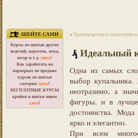
ШЕЙТЕ САМИ
«
Преимущества и недостатки н
Курсы по шитью других
Идеальный к
изделий, корсетов, меха,
штор и т.д.
здесь
!
Как заработать на
Одна из самых сло
парнерках по продаже
курсов по шитью
выбор купальника.
смотрим
здесь
!
неотразимо, а зна
БЕСПЛАТНЫЕ КУРСЫ
кройки и шитья ищем
фигуры, и в лучше
здесь
!
достоинства. Мода 
ярко и элегантно.
При всем много