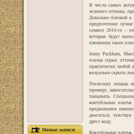
В число самых актуа
зеленого оттенка, пр
Довольно близкой к 
предпочтение лучше 
символ 2014-го – э
которые будут выпо
изюминки таких плать
Jenny Packham, Mar
платья серых оттен
практически любой д
визуально скрыть ли
Поскольку лошадь а
примеру, зажигательн
танцевать. Специал
коктейльные платья
предназначен именно
двигаться, чувствуя
дресс-коду.
Новые записи
Коктейльные платья,