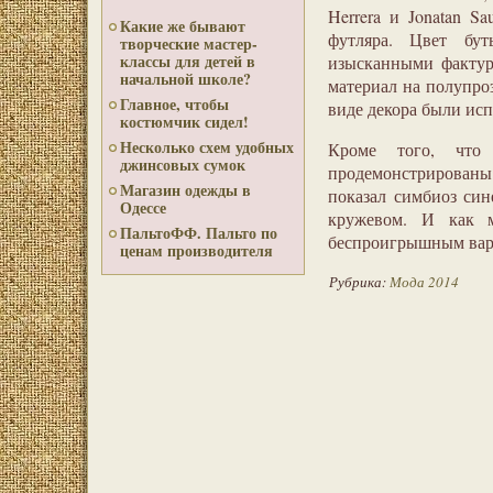
Herrera и Jonatan S
Какие же бывают
футляра. Цвет бут
творческие мастер-
классы для детей в
изысканными фактур
начальной школе?
материал на полупро
Главное, чтобы
виде декора были ис
костюмчик сидел!
Несколько схем удобных
Кроме того, чт
джинсовых сумок
продемонстрированы 
Магазин одежды в
показал симбиоз син
Одессе
кружевом. И как м
ПальтоФФ. Пальто по
беспроигрышным вар
ценам производителя
Рубрика:
Мода 2014