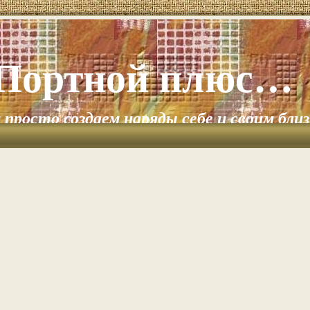
Портной плюс…
и просто создаем наряды себе и своим бли