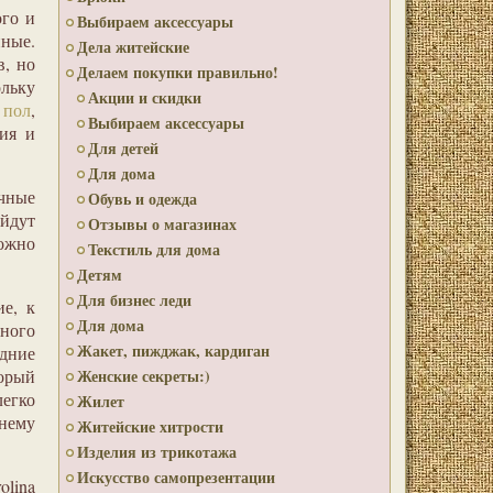
ого и
Выбираем аксессуары
нные.
Дела житейские
в, но
Делаем покупки правильно!
ольку
Акции и скидки
 пол
,
Выбираем аксессуары
ия и
Для детей
Для дома
ичные
Обувь и одежда
йдут
Отзывы о магазинах
можно
Текстиль для дома
Детям
Для бизнес леди
е, к
Для дома
много
Жакет, пижджак, кардиган
дние
орый
Женские секреты:)
легко
Жилет
днему
Житейские хитрости
Изделия из трикотажа
Искусство самопрезентации
olina