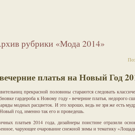
рхив рубрики «Мода 2014»
Поз
ечерние платья на Новый Год 20
вительниц прекрасной половины стараются следовать классич
-
бновке гардероба к Новому году
вечерние платья, недорого с
ряды модных расцветок. И это хорошо, ведь не зря же есть муд
 Новый год, именно так его и проведешь.
ичных платьев 2014 года, дизайнеры поистине отразили осн
енное, чарующее очарование снежной зимы и тематику »Лощад