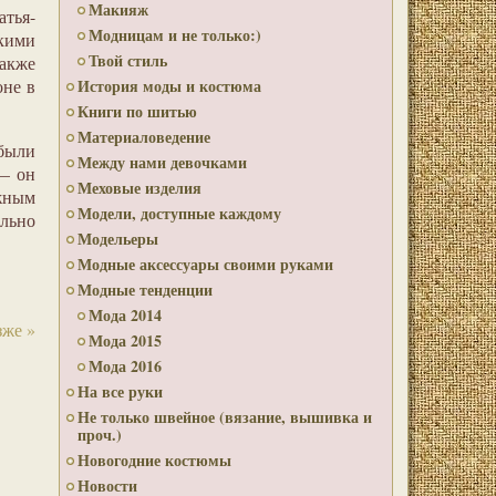
Макияж
атья-
Модницам и не только:)
кими
Твой стиль
также
оне в
История моды и костюма
Книги по шитью
Материаловедение
ыли
Между нами девочками
 — он
Меховые изделия
ежным
Модели, доступные каждому
льно
Модельеры
Модные аксессуары своими руками
Модные тенденции
Мода 2014
же »
Мода 2015
Мода 2016
На все руки
Не только швейное (вязание, вышивка и
проч.)
Новогодние костюмы
Новости