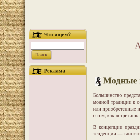
Что ищем?
А
Реклама
Модные в
Большинство предста
модной традиции к о
или приобретенные на
о том, как встретишь
В концепции праздн
тенденции — таинств