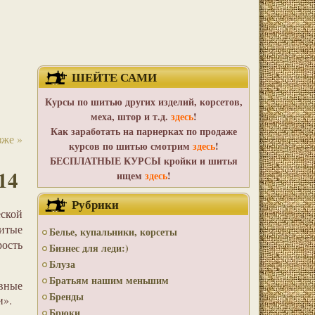
ШЕЙТЕ САМИ
Курсы по шитью других изделий, корсетов,
меха, штор и т.д.
здесь
!
Как заработать на парнерках по продаже
же »
курсов по шитью смотрим
здесь
!
БЕСПЛАТНЫЕ КУРСЫ кройки и шитья
14
ищем
здесь
!
Рубрики
еской
шитые
Белье, купальники, корсеты
рость
Бизнес для леди:)
Блуза
Братьям нашим меньшим
овные
Бренды
и».
Брюки