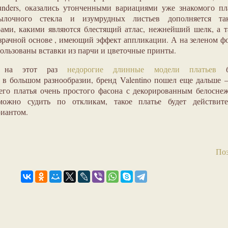
aunders, оказались утонченными вариациями уже знакомого пл
ылочного стекла и изумрудных листьев дополняется та
ами, какими являются блестящий атлас, нежнейший шелк, а 
зрачной основе , имеющий эффект аппликации. А на зеленом ф
пользованы вставки из парчи и цветочные принты.
о на этот раз
недорогие длинные модели платьев
б
в большом разнообразии, бренд Valentino пошел еще дальше
его платья очень простого фасона с декорированным белосн
ожно судить по откликам, такое платье будет действите
иантом.
Поз