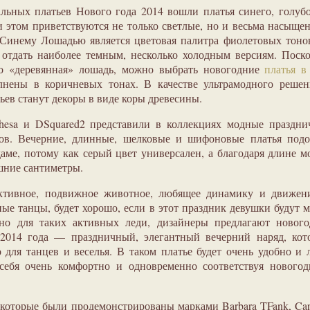
льных платьев Нового года 2014 вошли платья синего, голуб
и этом приветствуются не только светлые, но и весьма насыще
Синему Лошадью является цветовая палитра фиолетовых тоно
отдать наиболее темным, несколько холодным версиям. Поск
то «деревянная» лошадь, можно выбрать новогодние
платья в
лнены в коричневых тонах. В качестве ультрамодного решен
ев станут декоры в виде коры древесины.
chesa и DSquared2 представили в коллекциях модные праздн
ков. Вечерние, длинные, шелковые и шифоновые платья подо
аме, потому как серый цвет универсален, а благодаря длине 
шние сантиметры.
ктивное, подвижное животное, любящее динамику и движени
ые танцы, будет хорошо, если в этот праздник девушки будут 
ьно для таких активных леди, дизайнеры предлагают нового
 2014 года — праздничный, элегантный вечерний наряд, кот
 для танцев и веселья. В таком платье будет очень удобно и 
 себя очень комфортно и одновременно соответствуя нового
 которые были продемонстрированы марками Barbara TFank, Car