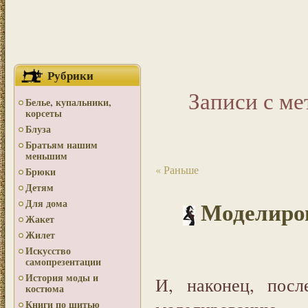
Рубрики
Записи с ме
Белье, купальники,
корсеты
Блуза
Братьям нашим
меньшим
« Раньше
Брюки
Детям
Моделиров
Для дома
Жакет
Жилет
Искусство
самопрезентации
История моды и
И, наконец, посл
костюма
Книги по шитью