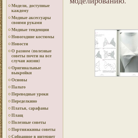
моделированию.
Модели, доступные
каждому
Модные аксессуары
своими руками
Модные тенденции
Новогодние костюмы
Новости
О разном (полезные
советы почти на все
случаи жизни)
Оригинальные
выкройки
Основы
Пальто
Переводные уроки
Переделкино
Платья, сарафаны
Плащ
Полезные советы
Портняжкины советы
Собранное в интернет