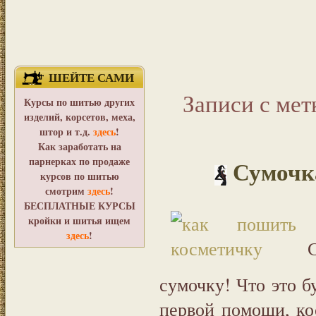
ШЕЙТЕ САМИ
Записи с мет
Курсы по шитью других
изделий, корсетов, меха,
штор и т.д.
здесь
!
Как заработать на
парнерках по продаже
Сумочка
курсов по шитью
смотрим
здесь
!
БЕСПЛАТНЫЕ КУРСЫ
кройки и шитья ищем
здесь
!
сумочку! Что это б
первой помощи, кос