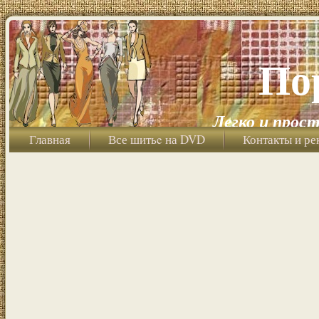
По
Легко и прост
Главная
Все шитьe на DVD
Контакты и ре