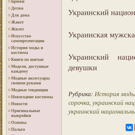
Брюки
Детям
Украинский нацио
Для дома
Жакет
Жилет
Украинская мужска
Искусство
самопрезентации
История моды и
костюма
Украинский нац
Книги по шитью
девушки
Модели, доступные
каждому
Модные аксессуары
своими руками
Модные тенденции
Рубрика:
История моды
Новогодние костюмы
сорочка
,
украинский на
Новости
украинский национальн
Оригинальные
выкройки
Основы
Пальто