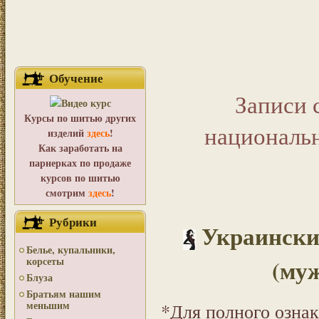
Обучение
Записи 
Курсы по шитью других
националь
изделий
здесь
!
Как заработать на
парнерках по продаже
курсов по шитью
смотрим
здесь
!
Рубрики
Украински
Белье, купальники,
(му
корсеты
Блуза
Братьям нашим
меньшим
*Для полного озна