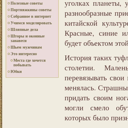
уголках планеты, 
Полезные советы
Портняжкины советы
разнообразные при
Собранное в интернет
китайской культур
Учимся моделировать
Шляпные дела
Красные, синие 
Шторы и оконные
занавеси
будет объектом этой
Шьем мужчинам
Это интересно
История таких туфл
Места где хочется
побывать
столетии. Мален
Юбки
перевязывать свои
менялась. Страшны
придать своим ног
могли смело обу
которых было призн