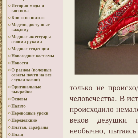
История моды и
костюма
Книги по шитью
Модели, доступные
каждому
Модные аксессуары
своими руками
Модные тенденции
Новогодние костюмы
Новости
О разном (полезные
советы почти на все
случаи жизни)
только не происх
Оригинальные
выкройки
человечества. В ис
Основы
Пальто
происходило немал
Переводные уроки
веков девушки п
Переделкино
Платья, сарафаны
необычно, пытаясь
Плащ