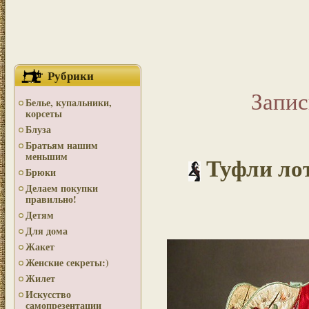
Рубрики
Запис
Белье, купальники,
корсеты
Блуза
Братьям нашим
меньшим
Туфли лот
Брюки
Делаем покупки
правильно!
Детям
Для дома
Жакет
Женские секреты:)
Жилет
Искусство
самопрезентации