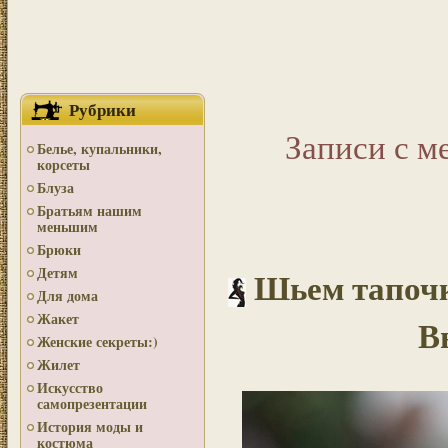
Рубрики
Записи с м
Белье, купальники,
корсеты
Блуза
Братьям нашим
меньшим
Брюки
Детям
Шьем тапочк
Для дома
Жакет
В
Женские секреты:)
Жилет
Искусство
самопрезентации
История моды и
костюма