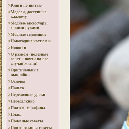
Книги по шитью
Модели, доступные
каждому
Модные аксессуары
своими руками
Модные тенденции
Новогодние костюмы
Новости
О разном (полезные
советы почти на все
случаи жизни)
Оригинальные
выкройки
Основы
Пальто
Переводные уроки
Переделкино
Платья, сарафаны
Плащ
Полезные советы
Портняжкины советы