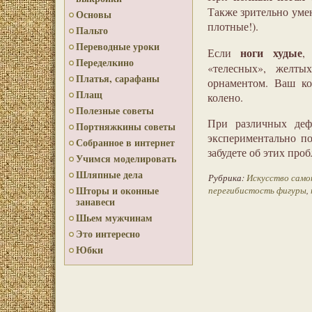
Также зрительно уме
Основы
плотные!).
Пальто
Переводные уроки
ноги худые
Если
,
Переделкино
«телесных», желт
Платья, сарафаны
орнаментом. Ваш к
Плащ
колено.
Полезные советы
При различных дефе
Портняжкины советы
экспериментально п
Собранное в интернет
забудете об этих про
Учимся моделировать
Шляпные дела
Рубрика:
Искусство само
Шторы и оконные
перегибистость фигуры
,
занавеси
Шьем мужчинам
Это интересно
Юбки