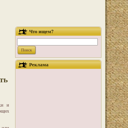
Что ищем?
Реклама
ть
ки и
ующих
й или