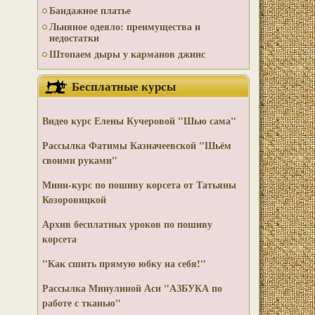
Бандажное платье
Льняное одеяло: преимущества и
недостатки
Штопаем дыры у карманов джинс
Бесплатные курсы
Видео курс
Елены Кучеровой "Шью сама"
Рассылка Фатимы Казначеевской "Шьём
своими руками"
Мини-курс по пошиву корсета от Татьяны
Козоровицкой
Архив бесплатных уроков по пошиву
корсета
"Как сшить прямую юбку на себя!"
Рассылка Минулиной Аси "АЗБУКА по
работе с тканью"