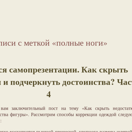
писи с меткой «полные ноги»
я самопрезентации. Как скрыть
 и подчеркнуть достоинства? Час
4
 вам заключительный пост на тему «Как скрыть недостат
нства фигуры». Рассмотрим способы коррекции одеждой след
:
егко маскируется пышной прической, крупного размера шляпо