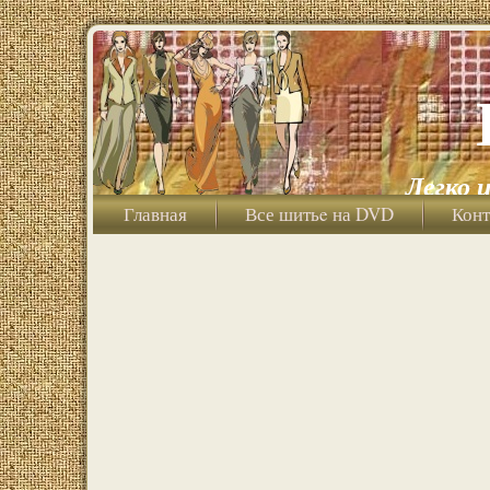
Легко 
Главная
Все шитьe на DVD
Конт