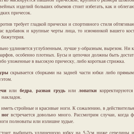
ейных изделий больших объемов стоит избегать, как и облег
дких причесок.
ротив требует гладкой прически и спортивного стиля обтягив
ас вдобавок и крупные черты лица, то изюминкой вашего ко
 бижутерия.
льно удлиняется углубленным, лучше у-образным, вырезом. Ни 
шарфов, особенно плотных. Бусы и цепочки должны быть доста
бо уложенные в высокую прическу, либо короткая стрижка.
гуры
скрывается сборками на задней части юбки либо прямым
уэтом.
ечи
бедра
разная грудь
лопатки
или
,
или
корректируются
 накладок.
т иметь стройные и красивые ноги. К сожалению, в действитель
 ног
встречается довольно много. Рассмотрим случаи, когда 
 ноги полноваты или излишне худые.
тоит выбирать удлиненную юбку на 5-7см ниже середины и