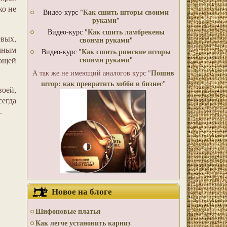
ко не
Как сшить шторы своими
Видео-курс "
руками
"
Как сшить ламбрекены
Видео-курс "
вых,
своими руками
"
чным
Как сшить римские шторы
Видео-курс "
своими руками
ющей
"
Пошив
А так же не имеющий аналогов курс "
штор: как превратить хобби в бизнес
"
оей,
сегда
.
Новое на блоге
Шифоновые платья
Как легче установить карниз