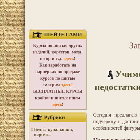
ШЕЙТЕ САМИ
За
Курсы по шитью других
изделий, корсетов, меха,
штор и т.д.
здесь
!
Как заработать на
Учимс
парнерках по продаже
курсов по шитью
недостатки
смотрим
здесь
!
БЕСПЛАТНЫЕ КУРСЫ
кройки и шитья ищем
здесь
!
Сегодня предлагаю
Рубрики
подчеркнуть достои
особенностей фигуры
Белье, купальники,
корсеты
Маленькая голова
л