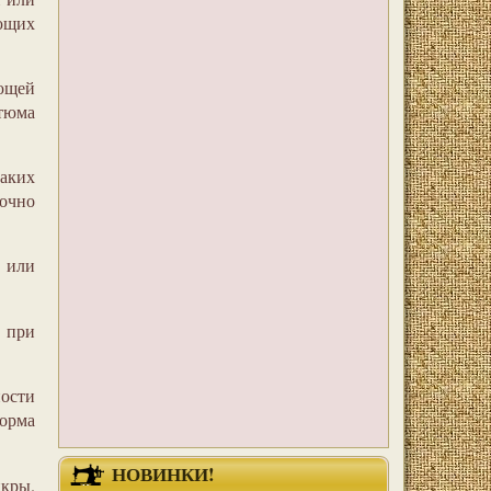
ающих
ающей
стюма
каких
точно
 или
 при
ности
форма
НОВИНКИ!
кры.