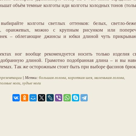
ньшат объём темные колготы иди колготы холодных тонов (толь
 выбирайте колготы светлых оттенков: белых, светло-беже
ых, оранжевых, можно с крупным рисунком или попере
онек – облегающие джинсы и юбки длиной чуть прикрыва
ктах ног вообще рекомендуется носить только изделия св
одобранную длиной. Грамотно подобранная длина – и вы нав
блемах. Так же осторожным стоит быть при выборе фасонов брюк
презентации
| Метки:
большая голова
,
короткая шея
,
маленькая голова
,
полные ноги
,
худые ноги