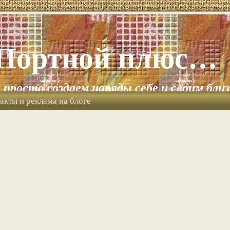
Портной плюс…
и просто создаем наряды себе и своим бли
акты и реклама на блоге