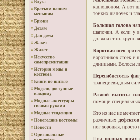
Блуза
капюшоном. А вот шв
Братьям нашим
тонких шапочек и гла
меньшим
Брюки
Большая голова
нап
Детям
шапочки. А если у в
Для дома
должна стать крупная
Жакет
Жилет
Короткая шея
зрите
Искусство
воротников-стоек и 
самопрезентации
длинными. Волосы ли
История моды и
костюма
Перегибистость фи
Книги по шитью
трапециевидным сил
Модели, доступные
каждому
Разной высоты пл
Модные аксессуары
помощи специальных
своими руками
Кто из нас не мечтае
Модные тенденции
дефектов
различных
Новогодние костюмы
ног хорошая, просто
Новости
Оригинальные
полных ногах
При
с
выкройки