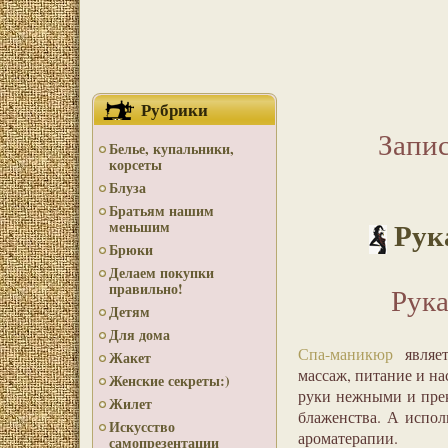
Рубрики
Запис
Белье, купальники,
корсеты
Блуза
Братьям нашим
Рук
меньшим
Брюки
Делаем покупки
правильно!
Рук
Детям
Для дома
Спа-маникюр
являет
Жакет
массаж, питание и н
Женские секреты:)
руки нежными и прек
Жилет
блаженства. А испол
Искусство
ароматерапии.
самопрезентации