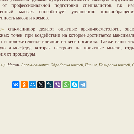
 от профессиональной подготовки специалистов, т.к. им
еденный массаж способствует улучшению кровообращен
пность масок и кремов.
з»
спа-маникюр делают опытные врачи-косметологи, зна
ных точек, при воздействии на которые достигается максима
т и положительное влияние на весь организм. Также наши ма
бую атмосферу, которая настроит на приятные мысли, отд
вия от процедуры.
ы:)
| Метки:
Арома-ванночка
,
Обработка ногтей
,
Пилинг
,
Полировка ногтей
,