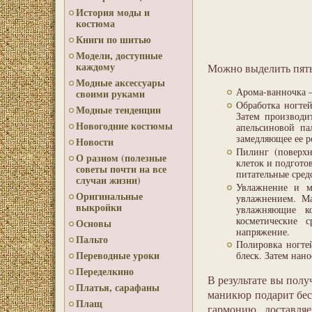
История моды и
костюма
Книги по шитью
Модели, доступные
каждому
Можно выделить пять
Модные аксессуары
Арома-ванночка 
своими руками
Обработка ногте
Модные тенденции
Затем производи
Новогодние костюмы
апельсиновой па
замедляющее ее р
Новости
Пилинг (поверхн
О разном (полезные
клеток и подгото
советы почти на все
питательные сред
случаи жизни)
Увлажнение и м
Оригинальные
увлажнением. Ма
выкройки
увлажняющие к
косметические 
Основы
напряжение.
Пальто
Полировка ногте
Переводные уроки
блеск. Затем нан
Переделкино
В результате вы полу
Платья, сарафаны
маникюр подарит бес
Плащ
гармонию, доставля