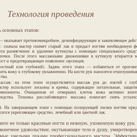
Технология проведения
 основных этапов:
— оказывает противомикробное, дезинфицирующее и заживляющее дейс
й: сначала мастер снимет старый лак и придаст ногтям необходимую ф
тся размягчение и удаление кутикулы с помощью специального средс
лочки. После этого массажными движениями в кутикулу втирается м
ост и предотвращающее появление заусенцев.
остный или глубокий). Задача этого этапа — избавиться от орогов
вить кожу к глубокому увлажнению. На кисти рук наносятся отшелушив
ства.
ассаж: на этом этапе осуществляется массаж рук до локтей с глу
стер использует лосьоны и кремы, содержащие питательные, защит
омпоненты. Очищенная от отмерших клеток кожа активно впит
средства. Техника расслабляющего массажа помогает снять устало
й. На завершающем этапе с помощью полирующей пилки ногтям прид
осится укрепляющее средство, лечебный или цветной лак.
чите не только красивые ногти и нежную, ухоженную кожу рук.
конечное удовольствие, окутывающее тело и душу, умиротворе
емые умелыми руками профессионального мастера. Эффективн