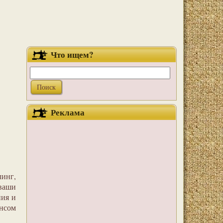
Что ищем?
Реклама
инг,
 ваши
ния и
ансом