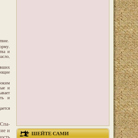
твие.
орму.
тва и
асло,
евших
ающие
боким
ные и
ывает
сть и
ается
 Спа-
ние и
ШЕЙТЕ САМИ
ость