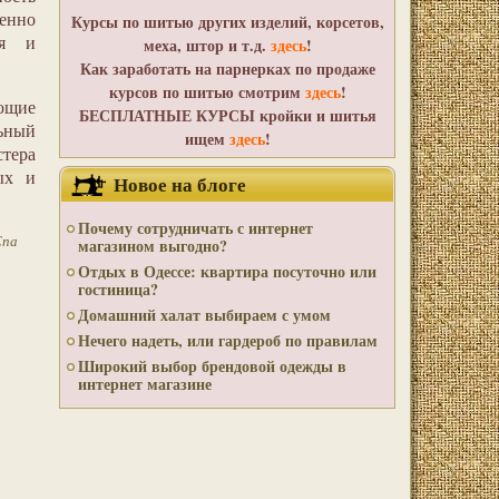
енно
Курсы по шитью других изделий, корсетов,
ия и
меха, штор и т.д.
здесь
!
Как заработать на парнерках по продаже
курсов по шитью смотрим
здесь
!
ющие
БЕСПЛАТНЫЕ КУРСЫ кройки и шитья
льный
ищем
здесь
!
стера
ых и
Новое на блоге
Почему сотрудничать с интернет
Спа
магазином выгодно?
Отдых в Одессе: квартира посуточно или
гостиница?
Домашний халат выбираем с умом
Нечего надеть, или гардероб по правилам
Широкий выбор брендовой одежды в
интернет магазине