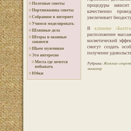
Полезные советы
процедуры зависит
Портняжкины советы
качественно пров
Собранное в интернет
увеличивает биодосту
Учимся моделировать
В
клинике «Балтга
Шляпные дела
расположение массаж
Шторы и оконные
косметический эффек
занавеси
смогут создать осо
Шьем мужчинам
получение удовольст
Это интересно
Места где хочется
Рубрика:
Женские секрет
побывать
маникюр
Юбки