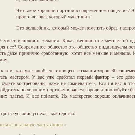
Что такое хороший портной в современном обществе? Э
просто человек который умеет шить.
Это волшебник, который может поменять образ, настро
й умеет исполнять желания. Какая женщина не мечтает об о
ля нее? Современное общество это общество индивидуальнос
усть даже прилично сработанную, хотят все меньше и меньше. 
илу.
 к тем,
кто уже влюблен
в процесс создания хорошей совреме
ать мастером. У вас уже сработал первый фактор – это дел
 будете востребованы, даже не сомневайтесь. Если я вас в эт
пройдитесь по хорошим портным в вашем городе и попробуйте б
их платье. И все поймете. Их мастерство хорошо оплачивае
 третье условие успеха – мастерство.
итать остальную часть записи »