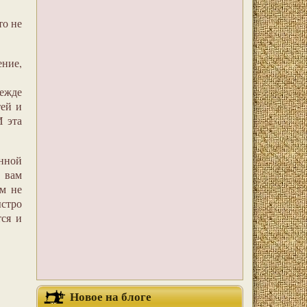
то не
ение,
дежде
тей и
И эта
нной
о вам
ом не
ыстро
тся и
Новое на блоге