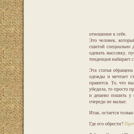
отношение к себе.
Это человек, которы
сшитой специально д
одевать массовку, п
тенденция набирает с
Эта статья обращена
одежды и мечтает ст
правится. То, что вы
убедила, то просто 
и дешево пошить у н
очереди не малые.
Итак, остается только
Где его обрести?
Проч