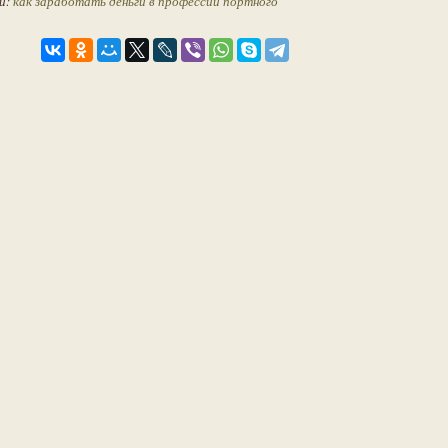
и:
как заработать деньги в профессии портного