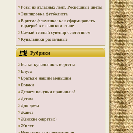
Розы из атласных лент. Роскошные цветы
Экипировка футболиста
В ритме фламенко: как сформировать
гардероб в испанском стиле
Самый теплый сувенир с логотипом
Купальники раздельные
Рубрики
Белье, купальники, корсеты
Блуза
Братьям нашим меньшим
Брюки
Делаем покупки правильно!
Детям
Для дома
Жакет
Женские секреты:)
Жилет
Искусство самопрезентации