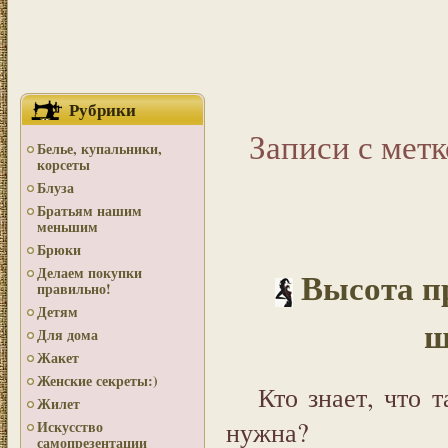
Рубрики
Записи с мет
Белье, купальники,
корсеты
Блуза
Братьям нашим
меньшим
Брюки
Делаем покупки
Высота п
правильно!
Детям
ш
Для дома
Жакет
Женские секреты:)
Кто знает, что 
Жилет
нужна?
Искусство
самопрезентации