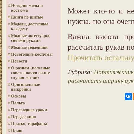
История моды и
Может кто-то и не
костюма
Книги по шитью
нужна, но она очен
Модели, доступные
каждому
Важна высота пр
Модные аксессуары
своими руками
рассчитать рукав п
Модные тенденции
Новогодние костюмы
Прочитать остальну
Новости
О разном (полезные
Рубрика:
Портняжкины
советы почти на все
случаи жизни)
рассчитать ширину рук
Оригинальные
выкройки
Основы
Пальто
Переводные уроки
Переделкино
Платья, сарафаны
Плащ