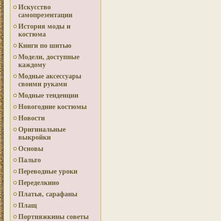
Искусство
самопрезентации
История моды и
костюма
Книги по шитью
Модели, доступные
каждому
Модные аксессуары
своими руками
Модные тенденции
Новогодние костюмы
Новости
Оригинальные
выкройки
Основы
Пальто
Переводные уроки
Переделкино
Платья, сарафаны
Плащ
Портняжкины советы