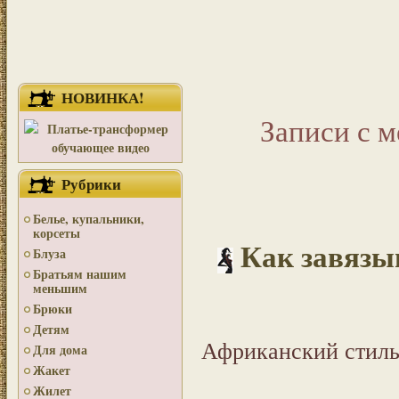
НОВИНКА!
Записи с м
Рубрики
Белье, купальники,
корсеты
Как завязы
Блуза
Братьям нашим
меньшим
Брюки
Детям
Африканский стиль
Для дома
Жакет
Жилет